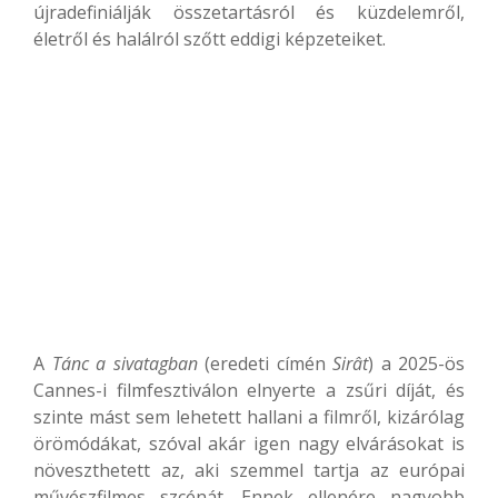
újradefiniálják összetartásról és küzdelemről,
életről és halálról szőtt eddigi képzeteiket.
A
Tánc a sivatagban
(eredeti címén
Sirât
) a 2025-ös
Cannes-i filmfesztiválon elnyerte a zsűri díját, és
szinte mást sem lehetett hallani a filmről, kizárólag
örömódákat, szóval akár igen nagy elvárásokat is
növeszthetett az, aki szemmel tartja az európai
művészfilmes szcénát. Ennek ellenére nagyobb