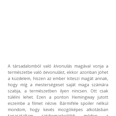
A társadalomból való
ki
vonulás magával vonja a
természetbe való
be
vonulást, ekkor azonban jöhet
a küzdelem, hiszen az ember kiteszi magát annak,
hogy míg a mesterségeset saját maga számára
szabja, a természetben ilyen nincsen. Ott csak
túlélni lehet. Ezen a ponton Hemingway jutott
eszembe a filmet nézve. Bármiféle spoiler nélkül
mondom, hogy kevés mozgóképes alkotásban
tapasztaltam szívbemarkolóbb módon a