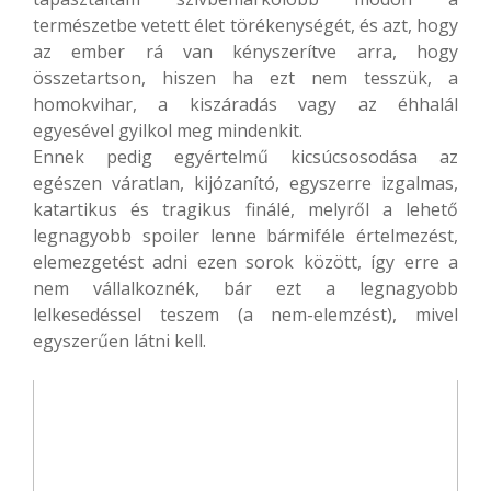
természetbe vetett élet törékenységét, és azt, hogy
az ember rá van kényszerítve arra, hogy
összetartson, hiszen ha ezt nem tesszük, a
homokvihar, a kiszáradás vagy az éhhalál
egyesével gyilkol meg mindenkit.
Ennek pedig egyértelmű kicsúcsosodása az
egészen váratlan, kijózanító, egyszerre izgalmas,
katartikus és tragikus finálé, melyről a lehető
legnagyobb spoiler lenne bármiféle értelmezést,
elemezgetést adni ezen sorok között, így erre a
nem vállalkoznék, bár ezt a legnagyobb
lelkesedéssel teszem (a nem-elemzést), mivel
egyszerűen látni kell.