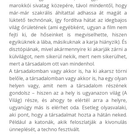
marokkói sivatag közepére, távol mindentől, hogy
már-már szakrális áhítattal adhassa át magát a
lüktető technónak, így fordítva hátat az idegbajos
világ őrületének (ami egyébként, ugyan a film nem
fejti ki, de hőseinket is megviselhette, hiszen
egyiküknek a lába, másikuknak a karja hiányzik). És
disztópiának, mivel akármennyire ki akarják zárni a
külvilágot, nem sikerül nekik, mert nem sikerülhet,
mert a társadalom ott van mindenhol.
A társadalomban vagy akkor is, ha ki akarsz törni
belőle, a társadalomban vagy akkor is, ha egy olyan
helyen vagy, amit nem a társadalom részének
gondolsz – hiszen az a hely is ugyanazon világ (A
Világ) része, és ahogy te elértél arra a helyre,
ugyanúgy más is elérhet oda. Esetleg olyasvalaki,
aki pont, hogy a társadalmat hozta a hátán neked.
Például a katonák, akik feloszlatják a kivonulás
ünneplését, a techno fesztivált.