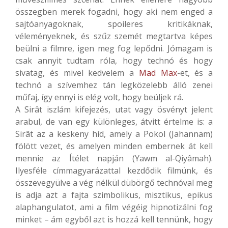
összegben merek fogadni, hogy aki nem enged a
sajtóanyagoknak, spoileres kritikáknak,
véleményeknek, és szűz szemét megtartva képes
beülni a filmre, igen meg fog lepődni. Jómagam is
csak annyit tudtam róla, hogy technó és hogy
sivatag, és mivel kedvelem a
Mad Max
-et, és a
technó a szívemhez tán legközelebb álló zenei
műfaj, így ennyi is elég volt, hogy beüljek rá.
A Sirât iszlám kifejezés, utat vagy ösvényt jelent
arabul, de van egy különleges, átvitt értelme is: a
Sirât az a keskeny híd, amely a Pokol (Jahannam)
fölött vezet, és amelyen minden embernek át kell
mennie az Ítélet napján (Yawm al-Qiyâmah).
Ilyesféle címmagyarázattal kezdődik filmünk, és
összevegyülve a vég nélkül dübörgő technóval meg
is adja azt a fajta szimbolikus, misztikus, epikus
alaphangulatot, ami a film végéig hipnotizálni fog
minket – ám egyből azt is hozzá kell tennünk, hogy