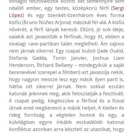
vonagló fesztiválozók között két semennyire sem
odaillő ember, egy testes, középkorú férfi (
Sergi
López
) és egy tizenkét-tizenhárom éves forma
kisfiú (Bruno Núñez Arjona) mászkál fel-alá. A kisfiú
nővérét, a férfi lányát keresik. Eltűnt, jó sok ideje,
valakik azt javasolták a férfinak, hogy itt, ebben a
sivatagi rave-partiban talán meglelheti. Ám sajnos
nem járnak sikerrel. Egy csapat bulizó (Jade Oukid,
Stefania Gadda, Tonin Janvier, Joshua Liam
Henderson, Richard Bellamy – mindegyikük a saját
becenevével szerepel a filmben) azt javasolja nekik,
hogy nagyon messze lesz egy másik ilyen parti is,
hátha ott sikerrel járnak. Nem sokkal ezután
katonák jelennek meg, akik feloszlatják a fesztivált.
A csapat pedig, kiegészülve a férfival és a fiúval
útnak ered megkeresni a másik helyet. A kietlen és
rideg forróság, a végtelen homok és egy, a
külvilágban egyre inkább eszkalálódó katonai
konfliktus azonban arra készteti az utazókat, hogy