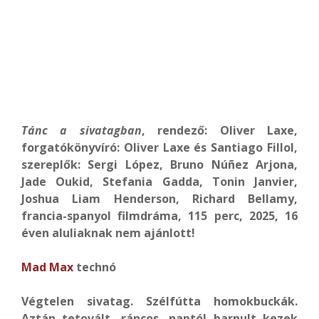
Tánc a sivatagban
, rendező: Oliver Laxe,
forgatókönyvíró: Oliver Laxe és Santiago Fillol,
szereplők: Sergi López, Bruno Núñez Arjona,
Jade Oukid, Stefania Gadda, Tonin Janvier,
Joshua Liam Henderson, Richard Bellamy,
francia-spanyol filmdráma, 115 perc, 2025, 16
éven aluliaknak nem ajánlott!
Mad Max
technó
Végtelen sivatag. Szélfútta homokbuckák.
Aztán tetovált, ráncos, naptól barnult kezek