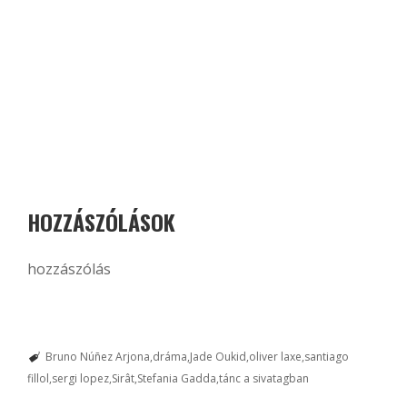
HOZZÁSZÓLÁSOK
hozzászólás
Bruno Núñez Arjona
dráma
Jade Oukid
oliver laxe
santiago
fillol
sergi lopez
Sirât
Stefania Gadda
tánc a sivatagban