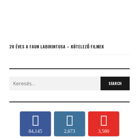
20 ÉVES A FAUN LABIRINTUSA – KÖTELEZŐ FILMEK
Search
for:
84,145
2,673
3,580