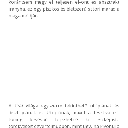
korántsem megy el teljesen elvont és absztrakt
irányba, ez egy piszkos és életszerű sztori marad a
maga módján.
A
Sir
â
t
világa egyszerre tekinthető utópiának és
disztópiának is. Utópiának, mivel a fesztiválozó
tömeg kevésbé fejezhetné ki eszképista
törekvéseit egyértelműbben, mint úgy, ha kivonul a