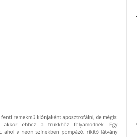
 a fenti remekmű klónjaként aposztrofálni, de mégis:
, akkor ehhez a trükkhöz folyamodnék. Egy
át, ahol a neon színekben pompázó, rikító látvány