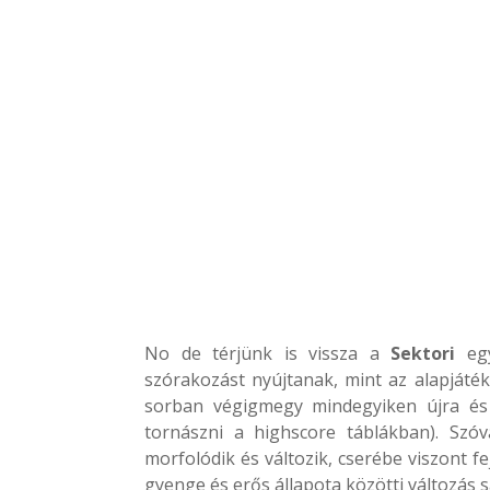
No de térjünk is vissza a
Sektori
eg
szórakozást nyújtanak, mint az alapjáték
sorban végigmegy mindegyiken újra és 
tornászni a highscore táblákban). Szó
morfolódik és változik, cserébe viszont f
gyenge és erős állapota közötti változás 