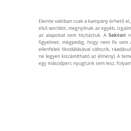
Eleinte valóban csak a kampány érhető el,
első worldöt, megnyílnak az egyéb, izgal
az alapokat sem tisztáztuk. A
Sektori
rö
figyelmet, mégpedig, hogy nem fix sem a
ellenfelek likvidálásával változik, ráadá
ne legyen kiszámítható az élmény). A temé
egy másodperc nyugtunk sem lesz, folyama