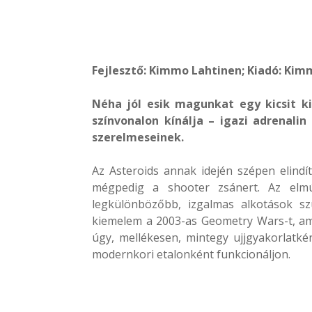
Fejlesztő: Kimmo Lahtinen; Kiadó: Kimm
Néha jól esik magunkat egy kicsit ki
színvonalon kínálja – igazi adrenali
szerelmeseinek.
Az Asteroids annak idején szépen elindít
mégpedig a shooter zsánert. Az elm
legkülönbözőbb, izgalmas alkotások sz
kiemelem a 2003-as Geometry Wars-t, amit
úgy, mellékesen, mintegy ujjgyakorlatk
modernkori etalonként funkcionáljon.