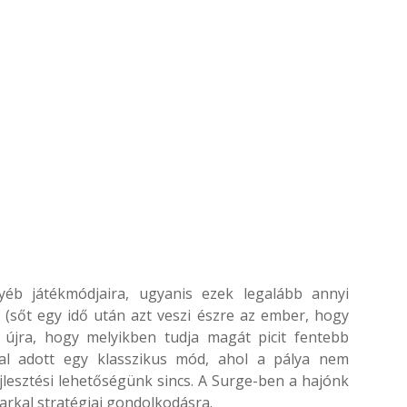
yéb játékmódjaira, ugyanis ezek legalább annyi
 (sőt egy idő után azt veszi észre az ember, hogy
újra, hogy melyikben tudja magát picit fentebb
val adott egy klasszikus mód, ahol a pálya nem
ejlesztési lehetőségünk sincs. A Surge-ben a hajónk
sarkal stratégiai gondolkodásra.