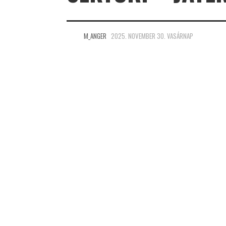
M_ANGER
2025. NOVEMBER 30. VASÁRNAP