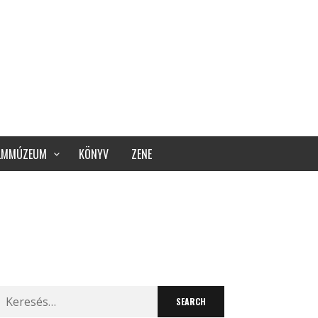
ILMMÚZEUM
KÖNYV
ZENE
Search
for: