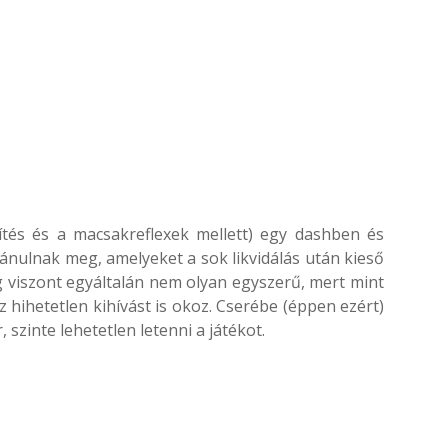
ítés és a macsakreflexek mellett) egy dashben és
vánulnak meg, amelyeket a sok likvidálás után kieső
 viszont egyáltalán nem olyan egyszerű, mert mint
z hihetetlen kihívást is okoz. Cserébe (éppen ezért)
 szinte lehetetlen letenni a játékot.