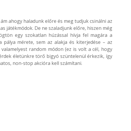
 ám ahogy haladunk előre és meg tudjuk csinálni az
mas játékmódok. De ne szaladjunk előre, hiszen még
gtön egy szokatlan húzással hívja fel magára a
 pálya mérete, sem az alakja és kiterjedése – az
sul valamelyest random módon (ez is volt a cél, hogy
rdek életünkre törő bigyó szüntelenül érkezik, így
tos, non-stop akcióra kell számítani.