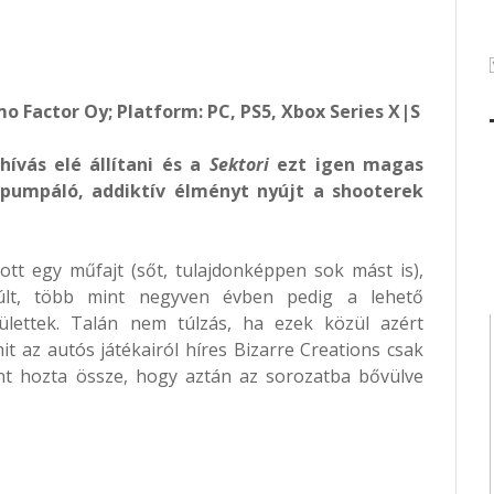
o Factor Oy; Platform: PC, PS5, Xbox Series X|S
hívás elé állítani és a
Sektori
ezt igen magas
n pumpáló, addiktív élményt nyújt a shooterek
ott egy műfajt (sőt, tulajdonképpen sok mást is),
últ, több mint negyven évben pedig a lehető
ülettek. Talán nem túlzás, ha ezek közül azért
 az autós játékairól híres Bizarre Creations csak
ént hozta össze, hogy aztán az sorozatba bővülve