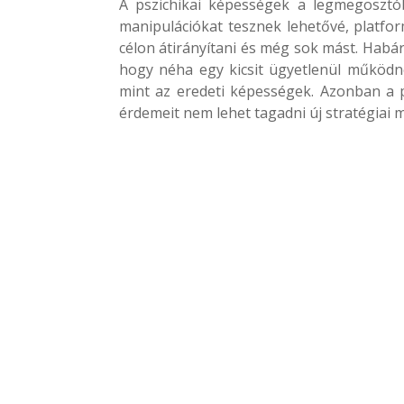
A pszichikai képességek a legmegosztób
manipulációkat tesznek lehetővé, platform
célon átirányítani és még sok mást. Habá
hogy néha egy kicsit ügyetlenül működn
mint az eredeti képességek. Azonban a
érdemeit nem lehet tagadni új stratégiai 