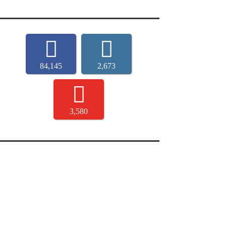
84,145
2,673
3,580