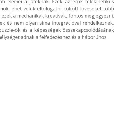
b elemei a játéknak. Ezek az erők telekinetikus
ok lehet velük eltologatni, töltött lövéseket több
r ezek a mechanikák kreatívak, fontos megjegyezni,
ek és nem olyan sima integrációval rendelkeznek,
 puzzle-ök és a képességek összekapcsolódásának
mélységet adnak a felfedezéshez és a háborúhoz.​