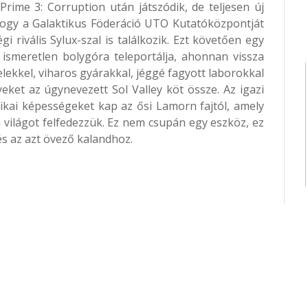
Prime 3: Corruption után játszódik, de teljesen új
, hogy a Galaktikus Föderáció UTO Kutatóközpontját
i rivális Sylux-szal is találkozik. Ezt követően egy
ismeretlen bolygóra teleportálja, ahonnan vissza
gelekkel, viharos gyárakkal, jéggé fagyott laborokkal
eket az úgynevezett Sol Valley köt össze.​ Az igazi
ikai képességeket kap az ősi Lamorn fajtól, amely
 világot felfedezzük. Ez nem csupán egy eszköz, ez
és az azt övező kalandhoz.