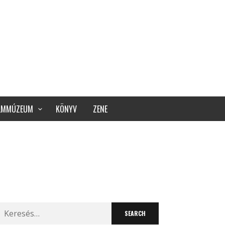
ILMMÚZEUM
KÖNYV
ZENE
Search
for: