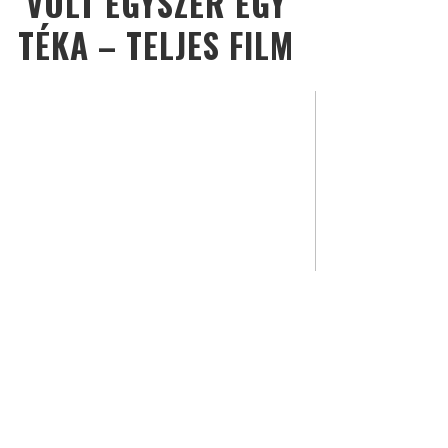
VOLT EGYSZER EGY
TÉKA – TELJES FILM