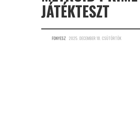
JÁTÉKTESZT
FONYESZ
2025. DECEMBER 18. CSÜTÖRTÖK