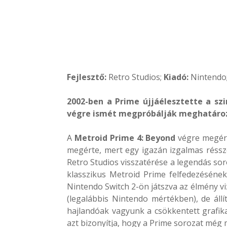
Fejlesztő:
Retro Studios
;
Kiadó:
Nintendo
2002-ben a Prime újjáélesztette a szi
végre ismét megpróbálják meghatározn
A
Metroid Prime 4: Beyond
végre megérk
megérte, mert egy igazán izgalmas réssz
Retro Studios visszatérése a legendás sor
klasszikus Metroid Prime felfedezésének
Nintendo Switch 2-ön játszva az élmény vi
(legalábbis Nintendo mértékben), de állít
hajlandóak vagyunk a csökkentett grafikai
azt bizonyítja, hogy a Prime sorozat még