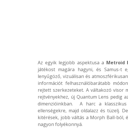
Az egyik legjobb aspektusa a
Metroid 
játékost magára hagyni, és Samus-t eg
lenyűgöző, vizuálisan és atmoszférikusan 
információt felhasználóbarátabb módon
rejtett szerkezeteket. A váltakozó visor
rejtvényekhez, új Quantum Lens pedig az
dimenzióinkban.​​ A harc a klasszikus
ellenségekre, majd oldalazz és tüzelj. D
kitérések, jobb váltás a Morph Ball-ból, 
nagyon folyékonnyá.