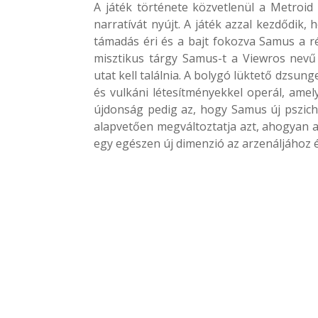
A játék története közvetlenül a Metroid 
narratívát nyújt. A játék azzal kezdődik
támadás éri és a bajt fokozva Samus a rég
misztikus tárgy Samus-t a Viewros nevű 
utat kell találnia. A bolygó lüktető dzsun
és vulkáni létesítményekkel operál, amely
újdonság pedig az, hogy Samus új pszich
alapvetően megváltoztatja azt, ahogyan a
egy egészen új dimenzió az arzenáljához 