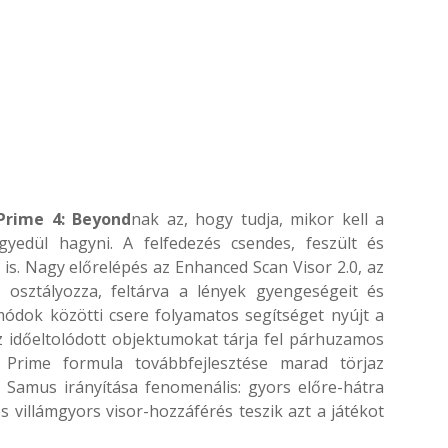
Prime 4: Beyond
nak az, hogy tudja, mikor kell a
yedül hagyni. A felfedezés csendes, feszült és
is. Nagy előrelépés az Enhanced Scan Visor 2.0, az
 osztályozza, feltárva a lények gyengeségeit és
 módok közötti csere folyamatos segítséget nyújt a
 időeltolódott objektumokat tárja fel párhuzamos
 Prime formula továbbfejlesztése marad törjaz
e Samus irányítása fenomenális: gyors előre-hátra
és villámgyors visor-hozzáférés teszik azt a játékot