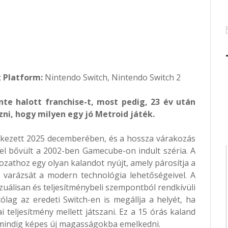
;
Platform:
Nintendo Switch, Nintendo Switch 2
nte halott franchise-t, most pedig, 23 év után
i, hogy milyen egy jó Metroid játék.
ezett 2025 decemberében, és a hossza várakozás
el bővült a 2002-ben Gamecube-on indult széria. A
ozathoz egy olyan kalandot nyújt, amely párosítja a
 varázsát a modern technológia lehetőségeivel. A
zuálisan és teljesítménybeli szempontból rendkívüli
ólag az eredeti Switch-en is megállja a helyét, ha
 teljesítmény mellett játszani. Ez a 15 órás kaland
 mindig képes új magasságokba emelkedni.​