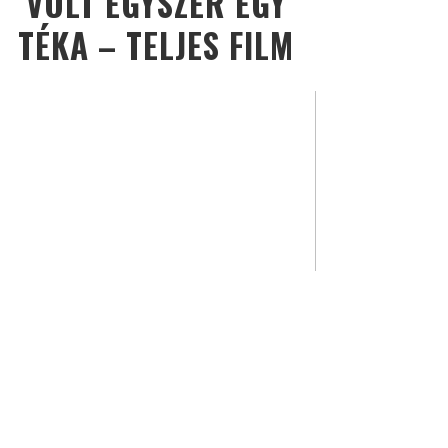
VOLT EGYSZER EGY
TÉKA – TELJES FILM