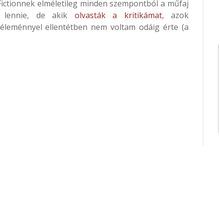
t Fictionnek elméletileg minden szempontból a műfaj
na lennie, de akik
olvasták a kritikámat
, azok
éleménnyel ellentétben nem voltam odáig érte (a