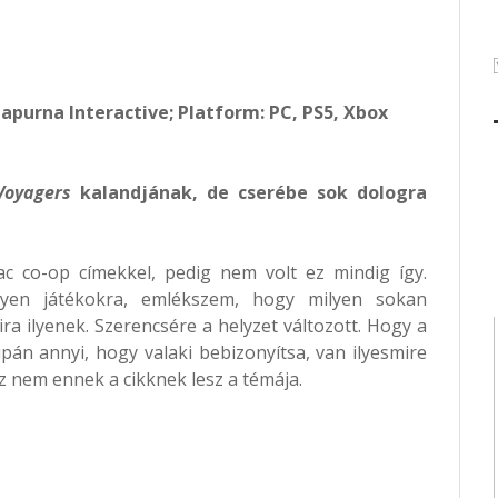
nnapurna Interactive; Platform: PC, PS5, Xbox
Voyagers
kalandjának, de cserébe sok dologra
ac co-op címekkel, pedig nem volt ez mindig így.
 ilyen játékokra, emlékszem, hogy milyen sokan
a ilyenek. Szerencsére a helyzet változott. Hogy a
upán annyi, hogy valaki bebizonyítsa, van ilyesmire
az nem ennek a cikknek lesz a témája.