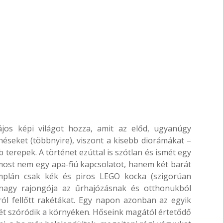
jos képi világot hozza, amit az előd, ugyanúgy
néseket (többnyire), viszont a kisebb diorámákat –
b terepek. A történet ezúttal is szótlan és ismét egy
t most nem egy apa-fiú kapcsolatot, hanem két barát
implán csak kék és piros LEGO kocka (szigorúan
nagy rajongója az űrhajózásnak és otthonukból
ról fellőtt rakétákat. Egy napon azonban az egyik
zét szóródik a környéken. Hőseink magától értetődő