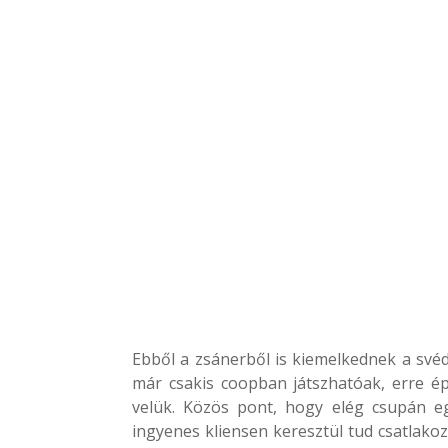
Ebből a zsánerből is kiemelkednek a svéd
már csakis coopban játszhatóak, erre ép
velük. Közös pont, hogy elég csupán e
ingyenes kliensen keresztül tud csatlako