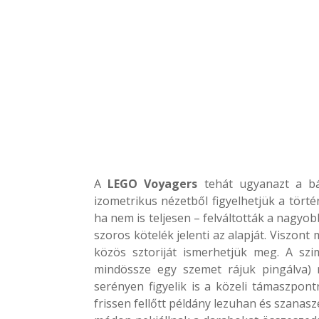
A
LEGO Voyagers
tehát ugyanazt a bá
izometrikus nézetből figyelhetjük a törté
ha nem is teljesen – felváltották a nagyob
szoros kötelék jelenti az alapját. Viszon
közös sztoriját ismerhetjük meg. A sz
mindössze egy szemet rájuk pingálva) 
serényen figyelik is a közeli támaszpont
frissen fellőtt példány lezuhan és szanas