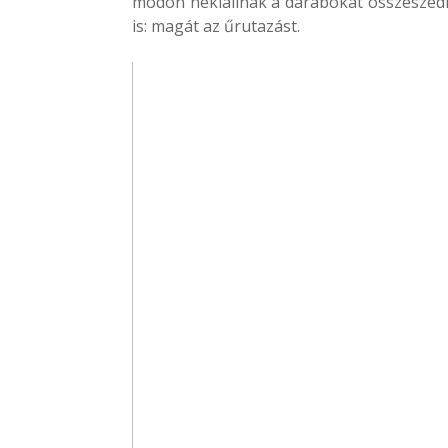
módon nekiállnak a darabokat összeszedni
is: magát az űrutazást.