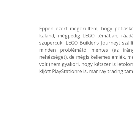
Éppen ezért megörültem, hogy pótláské
kaland, mégpedig LEGO témában, ráadásu
szupercuki LEGO Builder’s Journeyt száll
minden problémától mentes (az irány
nehézséget), de mégis kellemes emlék, m
volt (nem gyakori, hogy kétszer is letolo
kijött PlayStationre is, már ray tracing tá