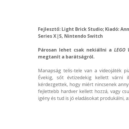
Fejlesztő: Light Brick Studio; Kiadó: A
Series X|S, Nintendo Switch
Párosan lehet csak nekiállni a
LEGO 
megtanít a barátságról.
Manapság telis-tele van a videojáték pi
Évekig, sőt évtizedekig kellett várni
kérdezgettek, hogy miért nincsenek annyir
fejlettebb hardver kellett hozzá, vagy cs
igény és tud is jó eladásokat produkálni, 