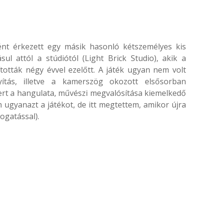
nt érkezett egy másik hasonló kétszemélyes kis
l attól a stúdiótól (Light Brick Studio), akik a
ították négy évvel ezelőtt. A játék ugyan nem volt
ítás, illetve a kamerszög okozott elsősorban
ert a hangulata, művészi megvalósítása kiemelkedő
m ugyanazt a játékot, de itt megtettem, amikor újra
mogatással).