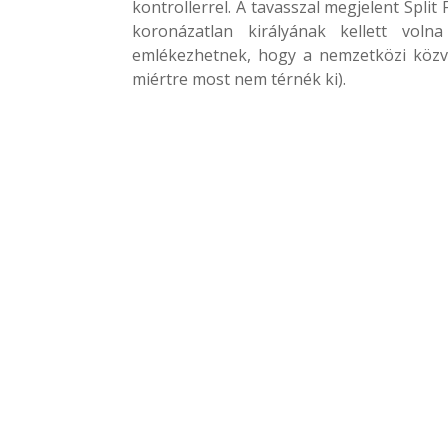
kontrollerrel. A tavasszal megjelent Spli
koronázatlan királyának kellett vol
emlékezhetnek, hogy a nemzetközi közv
miértre most nem térnék ki).