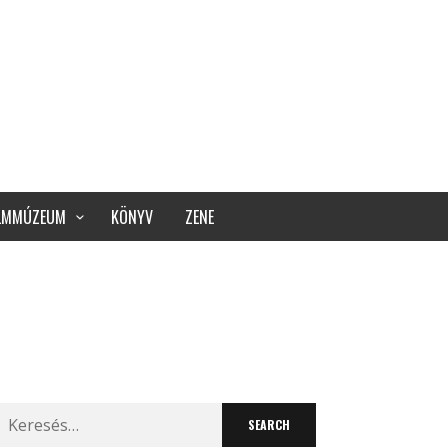
ILMMÚZEUM
KÖNYV
ZENE
Search
for: