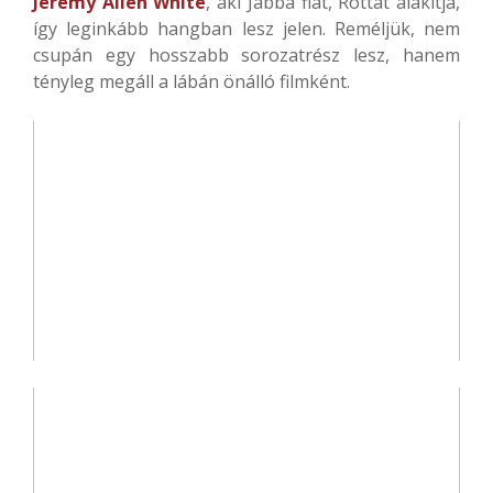
Jeremy Allen White
, aki Jabba fiát, Rottát alakítja,
így leginkább hangban lesz jelen. Reméljük, nem
csupán egy hosszabb sorozatrész lesz, hanem
tényleg megáll a lábán önálló filmként.