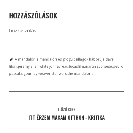
HOZZÁSZÓLÁSOK
hozzászólás
A mandalóri
a mandalóri és grogu
csillagok háborúja
dave
filoni
jeremy allen white
jon favreau
lucasfilm
martin scorsese
pedro
pascal
sigourney weaver
star wars
the mandalorian
ELŐZŐ CIKK
ITT ÉRZEM MAGAM OTTHON - KRITIKA