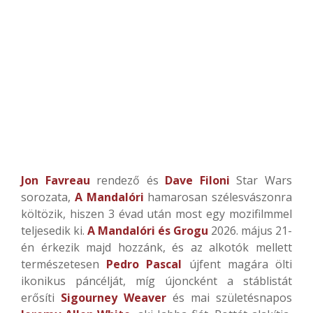
Jon Favreau
rendező és
Dave Filoni
Star Wars
sorozata,
A Mandalóri
hamarosan szélesvászonra
költözik, hiszen 3 évad után most egy mozifilmmel
teljesedik ki.
A Mandalóri és Grogu
2026. május 21-
én érkezik majd hozzánk, és az alkotók mellett
természetesen
Pedro Pascal
újfent magára ölti
ikonikus páncélját, míg újoncként a stáblistát
erősíti
Sigourney Weaver
és mai születésnapos