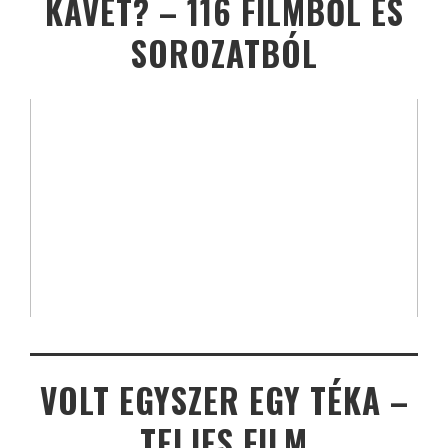
KÁVÉT? – 116 FILMBŐL ÉS
SOROZATBÓL
VOLT EGYSZER EGY TÉKA –
TELJES FILM