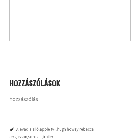
HOZZÁSZÓLÁSOK
hozzászólás
3. evad
a siló
apple tv+
hugh howey
rebecca
fergusson
sorozat
trailer