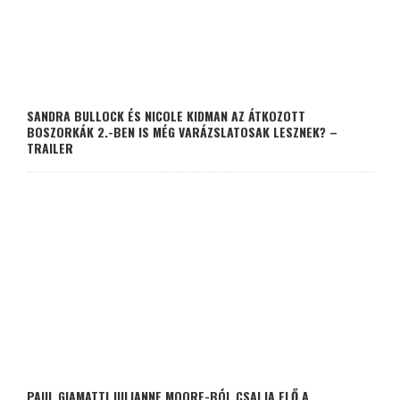
SANDRA BULLOCK ÉS NICOLE KIDMAN AZ ÁTKOZOTT
BOSZORKÁK 2.-BEN IS MÉG VARÁZSLATOSAK LESZNEK? –
TRAILER
PAUL GIAMATTI JULIANNE MOORE-BÓL CSALJA ELŐ A