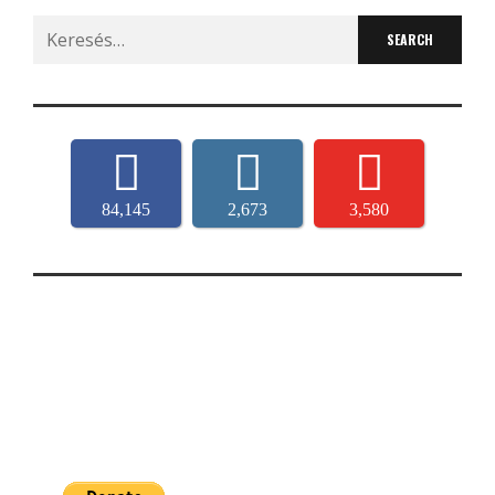
Search
for:
84,145
2,673
3,580