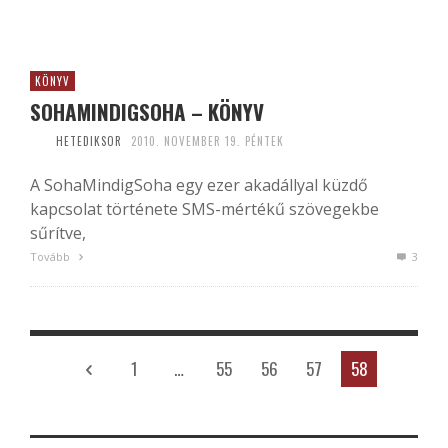
KÖNYV
SOHAMINDIGSOHA – KÖNYV
HETEDIKSOR
2010. NOVEMBER 19. PÉNTEK
A SohaMindigSoha egy ezer akadállyal küzdő
kapcsolat története SMS-mértékű szövegekbe
sűrítve,
Tovább
3
1
…
55
56
57
58