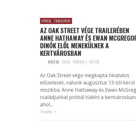
HÍREK, TRAILEREK
AZ OAK STREET VÉGE TRAILERÉBEN
ANNE HATHAWAY ÉS EWAN MCGREGO
DINÓK ELŐL MENEKÜLNEK A
KERTVÁROSBAN
CHEESE
2026. JÚNIUS 1. HÉTFŐ
Az Oak Street vége megkapta hivatalos
előzetesét, nálunk augusztus 13-tól kerül
mozikba. Anne Hathaway és Ewan McGre
családjukkal próbál túlélni a kertvárosban
ahol...
Tovább