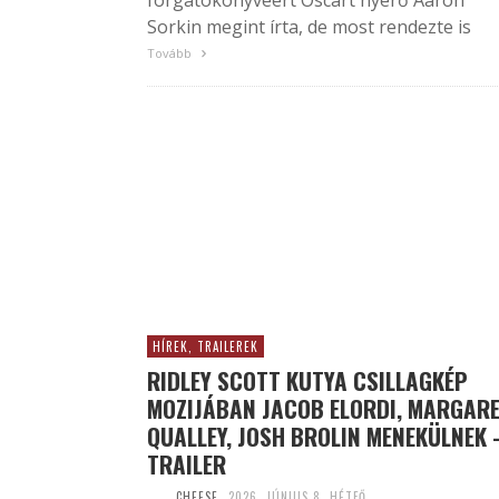
forgatókönyvéért Oscart nyerő Aaron
Sorkin megint írta, de most rendezte is
Tovább
HÍREK, TRAILEREK
RIDLEY SCOTT KUTYA CSILLAGKÉP
MOZIJÁBAN JACOB ELORDI, MARGAR
QUALLEY, JOSH BROLIN MENEKÜLNEK 
TRAILER
CHEESE
2026. JÚNIUS 8. HÉTFŐ