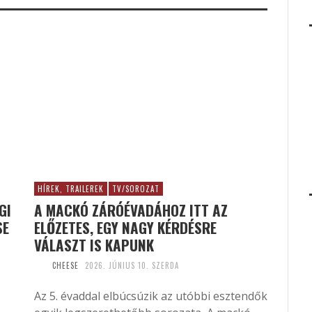
HÍREK, TRAILEREK
TV/SOROZAT
GI
A MACKÓ ZÁRÓÉVADÁHOZ ITT AZ
SE
ELŐZETES, EGY NAGY KÉRDÉSRE
VÁLASZT IS KAPUNK
CHEESE
2026. JÚNIUS 10. SZERDA
Az 5. évaddal elbúcsúzik az utóbbi esztendők