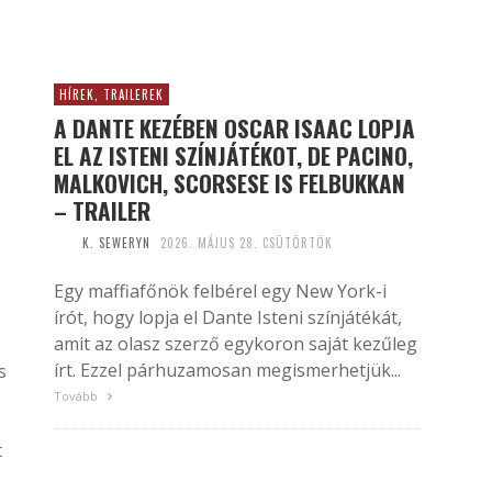
HÍREK, TRAILEREK
A DANTE KEZÉBEN OSCAR ISAAC LOPJA
EL AZ ISTENI SZÍNJÁTÉKOT, DE PACINO,
MALKOVICH, SCORSESE IS FELBUKKAN
– TRAILER
K. SEWERYN
2026. MÁJUS 28. CSÜTÖRTÖK
Egy maffiafőnök felbérel egy New York-i
írót, hogy lopja el Dante Isteni színjátékát,
amit az olasz szerző egykoron saját kezűleg
írt. Ezzel párhuzamosan megismerhetjük...
s
Tovább
t