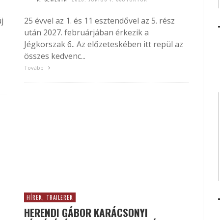
j
25 évvel az 1. és 11 esztendővel az 5. rész
után 2027. februárjában érkezik a
Jégkorszak 6.. Az előzeteskében itt repül az
összes kedvenc...
Tovább
HÍREK, TRAILEREK
HERENDI GÁBOR KARÁCSONYI