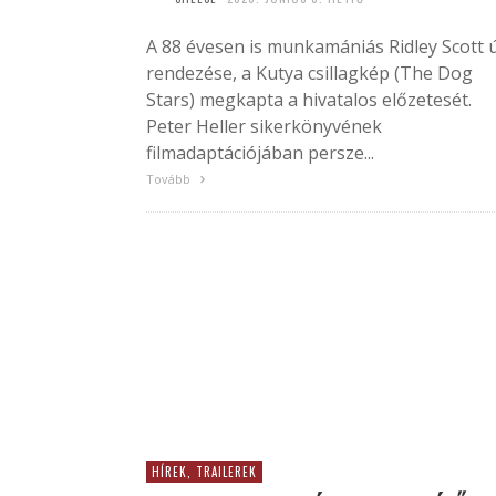
A 88 évesen is munkamániás Ridley Scott ú
rendezése, a Kutya csillagkép (The Dog
Stars) megkapta a hivatalos előzetesét.
Peter Heller sikerkönyvének
filmadaptációjában persze...
Tovább
HÍREK, TRAILEREK