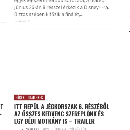
egyik legszerethetőbb sorozata, A mackó.
Június 26-án 8 résszel érkezik a Disney+-ra.
Biztos szépen kifőzik a finálét,...
Tovább
HÍREK, TRAILEREK
ET
ITT REPÜL A JÉGKORSZAK 6. RÉSZÉBŐL
–
AZ ÖSSZES KEDVENC SZEREPLŐNK ÉS
EGY BÉBI MOTKÁNY IS – TRAILER
K. SEWERYN
2026. JÚNIUS 4. CSÜTÖRTÖK