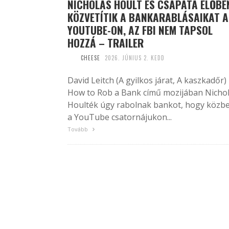
NICHOLAS HOULT ÉS CSAPATA ÉLŐBE
KÖZVETÍTIK A BANKARABLÁSAIKAT A
YOUTUBE-ON, AZ FBI NEM TAPSOL
HOZZÁ – TRAILER
CHEESE
2026. JÚNIUS 2. KEDD
David Leitch (A gyilkos járat, A kaszkadőr)
How to Rob a Bank című mozijában Nicho
Houlték úgy rabolnak bankot, hogy közb
a YouTube csatornájukon...
Tovább