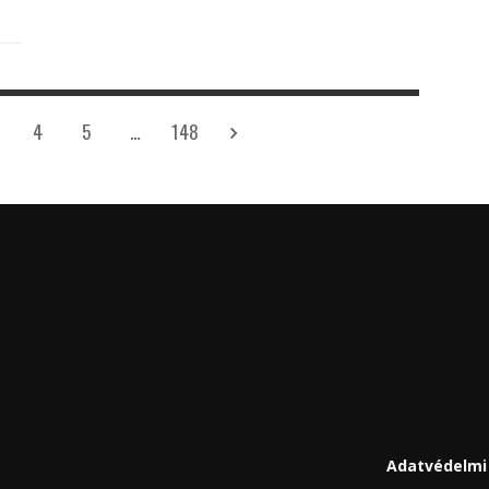
4
5
…
148
Adatvédelmi 