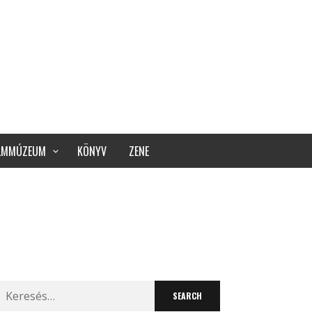
ILMMÚZEUM
KÖNYV
ZENE
Search
for: