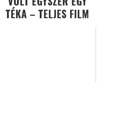
VOLT EGYSZER EGY
TÉKA – TELJES FILM