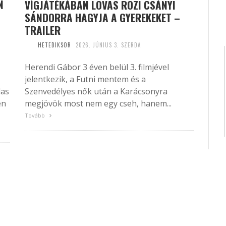
N
VÍGJÁTÉKÁBAN LOVAS ROZI CSÁNYI
SÁNDORRA HAGYJA A GYEREKEKET –
TRAILER
HETEDIKSOR
2026. JÚNIUS 3. SZERDA
Herendi Gábor 3 éven belül 3. filmjével
jelentkezik, a Futni mentem és a
las
Szenvedélyes nők után a Karácsonyra
en
megjövök most nem egy cseh, hanem...
Tovább