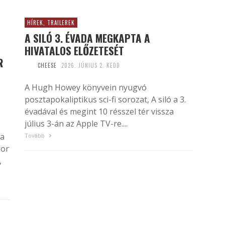
HÍREK, TRAILEREK
A SILÓ 3. ÉVADA MEGKAPTA A
HIVATALOS ELŐZETESÉT
R
CHEESE
2026. JÚNIUS 2. KEDD
A Hugh Howey könyvein nyugvó
posztapokaliptikus sci-fi sorozat, A siló a 3.
évadával és megint 10 résszel tér vissza
július 3-án az Apple TV-re....
 a
Tovább
gor
,