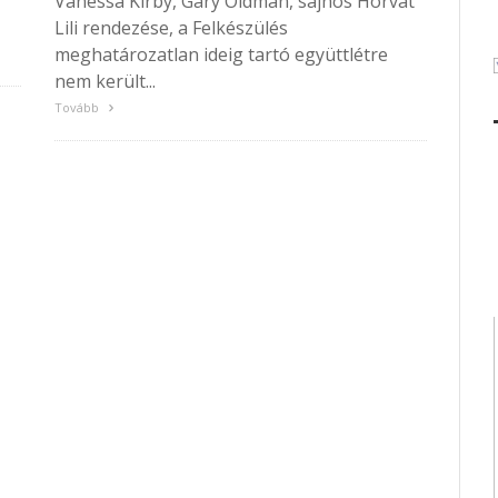
Vanessa Kirby, Gary Oldman, sajnos Horvát
Lili rendezése, a Felkészülés
meghatározatlan ideig tartó együttlétre
nem került...
Tovább