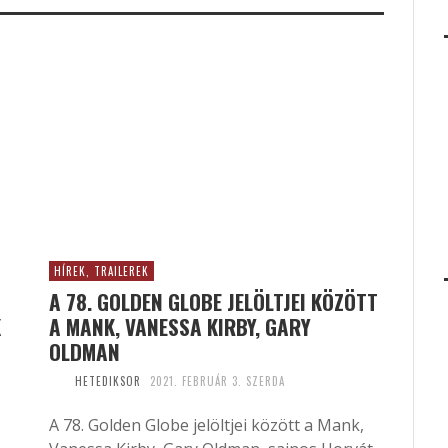
HÍREK, TRAILEREK
A 78. GOLDEN GLOBE JELÖLTJEI KÖZÖTT
K
A MANK, VANESSA KIRBY, GARY
OLDMAN
HETEDIKSOR
2021. FEBRUÁR 3. SZERDA
A 78. Golden Globe jelöltjei között a Mank,