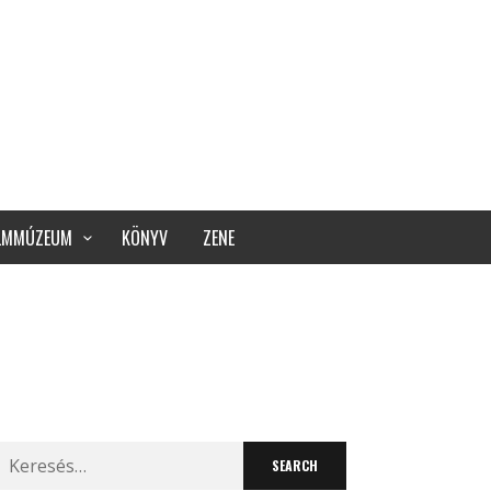
ILMMÚZEUM
KÖNYV
ZENE
Search
for: