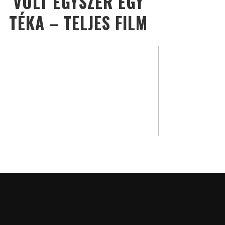
VOLT EGYSZER EGY
TÉKA – TELJES FILM