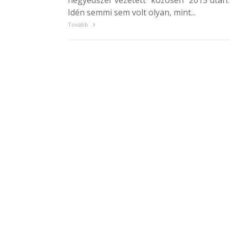
negyedszer vezetett "közösen" 2015 után.
Idén semmi sem volt olyan, mint...
Tovább