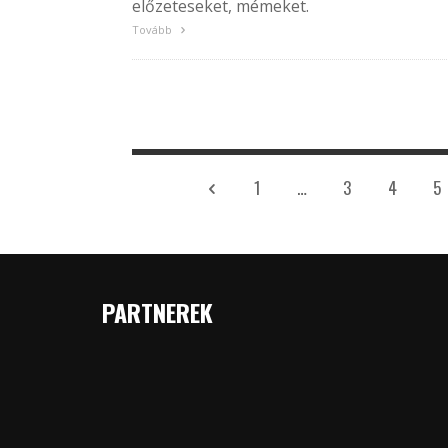
előzeteseket, mémeket.
Tovább
1
…
3
4
5
PARTNEREK