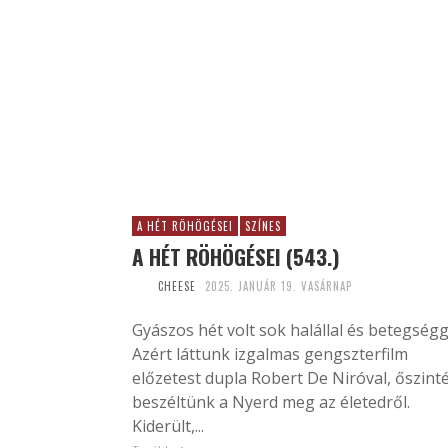
A HÉT RÖHÖGÉSEI
SZÍNES
A HÉT RÖHÖGÉSEI (543.)
CHEESE
2025. JANUÁR 19. VASÁRNAP
Gyászos hét volt sok halállal és betegségg
Azért láttunk izgalmas gengszterfilm
előzetest dupla Robert De Niróval, őszint
beszéltünk a Nyerd meg az életedről.
Kiderült,...