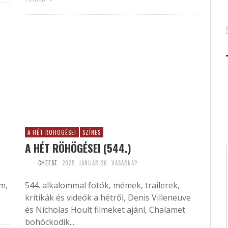
A HÉT RÖHÖGÉSEI
SZÍNES
A HÉT RÖHÖGÉSEI (544.)
CHEESE
2025. JANUÁR 26. VASÁRNAP
m,
544. alkalommal fotók, mémek, trailerek,
kritikák és videók a hétről, Denis Villeneuve
és Nicholas Hoult filmeket ajánl, Chalamet
bohóckodik...