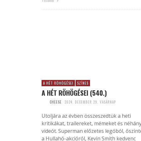
Tovább
A HÉT RÖHÖGÉSEI
SZÍNES
A HÉT RÖHÖGÉSEI (540.)
CHEESE
2024. DECEMBER 29. VASÁRNAP
Utoljára az évben összeszedtük a heti
kritikákat, trailereket, mémeket és néhán
videót. Superman előzetes legóból, őszin
a Hullahó-akcióról, Kevin Smith kedvenc