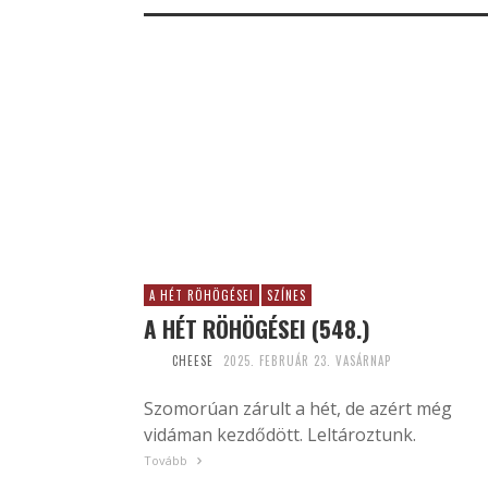
A HÉT RÖHÖGÉSEI
SZÍNES
A HÉT RÖHÖGÉSEI (548.)
CHEESE
2025. FEBRUÁR 23. VASÁRNAP
Szomorúan zárult a hét, de azért még
vidáman kezdődött. Leltároztunk.
Tovább