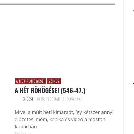
A HÉT RÖHÖGÉSEI
SZÍNES
A HÉT RÖHÖGÉSEI (546-47.)
CHEESE
2025. FEBRUÁR 16. VASÁRNAP
Mivel a múlt heti kimaradt, így kétszer annyi
előzetes, mém, kritika és videó a mostani
kupacban.
Tovább