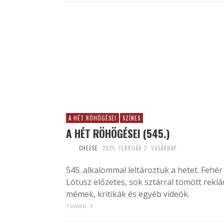
A HÉT RÖHÖGÉSEI
SZÍNES
A HÉT RÖHÖGÉSEI (545.)
CHEESE
2025. FEBRUÁR 2. VASÁRNAP
545. alkalommal leltároztuk a hetet. Fehér
Lótusz előzetes, sok sztárral tömött reklá
mémek, kritikák és egyéb videók.
Tovább