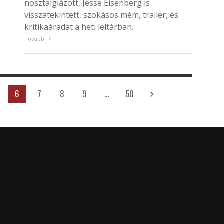
nosztalgiázott, Jesse Eisenberg is
visszatekintett, szokásos mém, trailer, és
kritikaáradat a heti leltárban.
Tovább
6
7
8
9
…
50