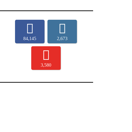
84,145
2,673
3,580