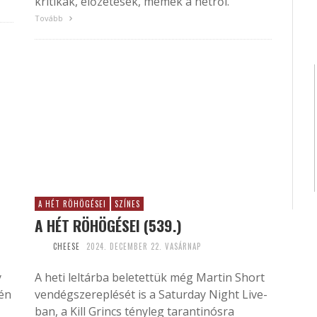
kritikák, előzetesek, mémek a hétről.
Tovább
A HÉT RÖHÖGÉSEI
SZÍNES
A HÉT RÖHÖGÉSEI (539.)
CHEESE
2024. DECEMBER 22. VASÁRNAP
y
A heti leltárba beletettük még Martin Short
tén
vendégszereplését is a Saturday Night Live-
ban, a Kill Grincs tényleg tarantinósra