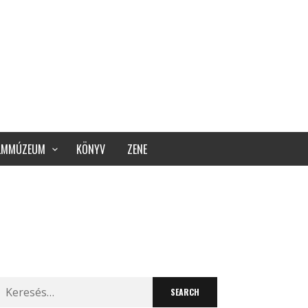
ILMMÚZEUM
KÖNYV
ZENE
Search
for: