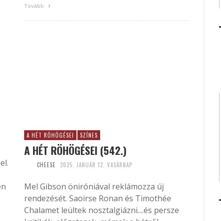
Tovább
A HÉT RÖHÖGÉSEI
SZÍNES
A HÉT RÖHÖGÉSEI (542.)
el.
CHEESE
2025. JANUÁR 12. VASÁRNAP
én
Mel Gibson öniróniával reklámozza új
rendezését. Saoirse Ronan és Timothée
Chalamet leültek nosztalgiázni....és persze