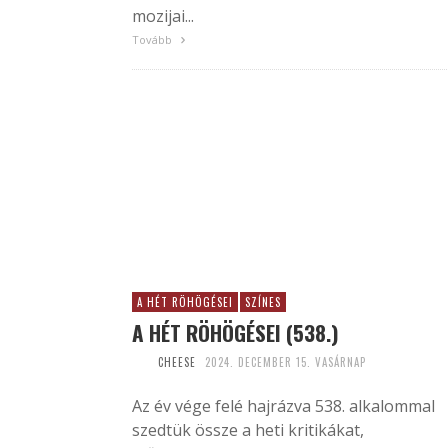
mozijai...
Tovább
A HÉT RÖHÖGÉSEI
SZÍNES
A HÉT RÖHÖGÉSEI (538.)
CHEESE
2024. DECEMBER 15. VASÁRNAP
Az év vége felé hajrázva 538. alkalommal
szedtük össze a heti kritikákat,