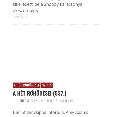
sikeredett, de a Snoopy karácsonya
élőszereplős...
Tovább
A HÉT RÖHÖGÉSEI
SZÍNES
A HÉT RÖHÖGÉSEI (537.)
CHEESE
2024. DECEMBER 8. VASÁRNAP
Ben Stiller csípős interjúja, Amy Adams