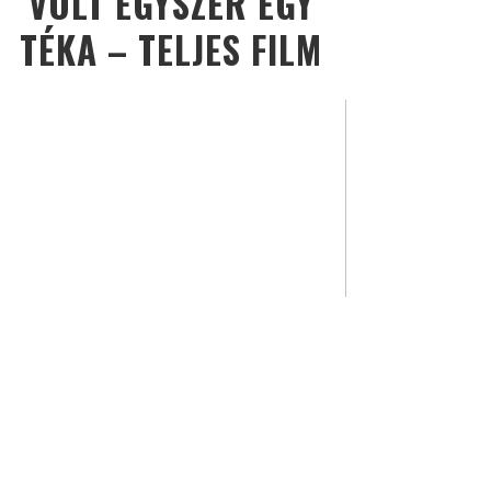
VOLT EGYSZER EGY
TÉKA – TELJES FILM