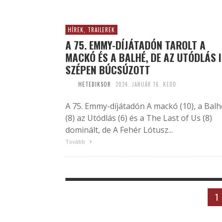
HÍREK, TRAILEREK
A 75. EMMY-DÍJÁTADÓN TAROLT A
MACKÓ ÉS A BALHÉ, DE AZ UTÓDLÁS 
SZÉPEN BÚCSÚZOTT
HETEDIKSOR
2024. JANUÁR 16. KEDD
A 75. Emmy-díjátadón A mackó (10), a Balh
(8) az Utódlás (6) és a The Last of Us (8)
dominált, de A Fehér Lótusz...
Tovább
1