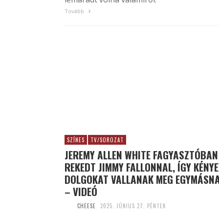
Tovább
SZÍNES
TV/SOROZAT
JEREMY ALLEN WHITE FAGYASZTÓBAN
REKEDT JIMMY FALLONNAL, ÍGY KÉNY
DOLGOKAT VALLANAK MEG EGYMÁSN
– VIDEÓ
CHEESE
2025. JÚNIUS 27. PÉNTEK