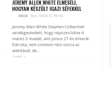
JEREMY ALLEN WHITE ELMESÉLI,
HOGYAN KÉSZÜLT IGAZI SÉFEKKEL
CHEESE
2024. JÚNIUS 21. PÉNTEK
Jeremy Allen White Stephen Colbertnél
vendégeskedett, hogy népszerűsítse A
mackó 3. évadát, ami június 27-én érkezik.
Elárulta, nem szívesen nézi vissza az
alakítását, de...
Tovább