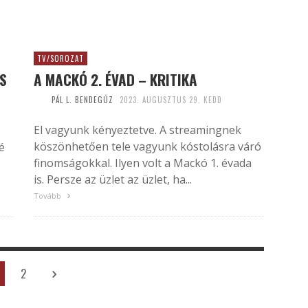
TV/SOROZAT
IS
A MACKÓ 2. ÉVAD – KRITIKA
PÁL L. BENDEGÚZ
2023. AUGUSZTUS 29. KEDD
El vagyunk kényeztetve. A streamingnek
köszönhetően tele vagyunk kóstolásra váró
é
finomságokkal. Ilyen volt a Mackó 1. évada
is. Persze az üzlet az üzlet, ha...
Tovább
2