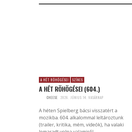
A HÉT RÖHÖGÉSEI
SZÍNES
A HÉT RÖHÖGÉSEI (604.)
CHEESE
2026. JÚNIUS 14. VASÁRNAP
A héten Spielberg bácsi visszatért a
mozikba. 604. alkalommal leltároztunk
(trailer, kritika, mém, videók), ha valaki
lemaradt volna valamiről.