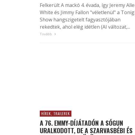
Felkerült A mackó 4. évada, így Jeremy All
White és Jimmy Fallon "véletlenül" a Tonig
Show hangszigetelt fagyasztójában
rekedtek, ahol elég idétlen (AI változat,...
Tovább
HÍREK, TRAILEREK
A 76. EMMY-DÍJÁTADÓN A SÓGUN
URALKODOTT, DE A SZARVASBÉBI ÉS