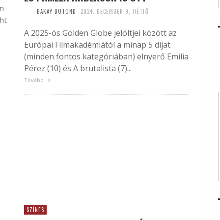
en
BAKAY BOTOND
2024. DECEMBER 9. HÉTFŐ
ht
A 2025-ös Golden Globe jelöltjei között az
Európai Filmakadémiától a minap 5 díjat
(minden fontos kategóriában) elnyerő Emilia
Pérez (10) és A brutalista (7)...
Tovább
SZÍNES