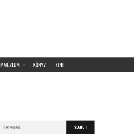
ILMMÚZEUM
KÖNYV
ZENE
Search
for: