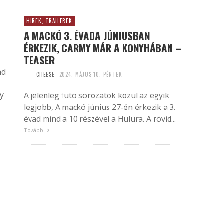
HÍREK, TRAILEREK
A MACKÓ 3. ÉVADA JÚNIUSBAN
ÉRKEZIK, CARMY MÁR A KONYHÁBAN –
TEASER
nd
CHEESE
2024. MÁJUS 10. PÉNTEK
gy
A jelenleg futó sorozatok közül az egyik
legjobb, A mackó június 27-én érkezik a 3.
évad mind a 10 részével a Hulura. A rövid...
Tovább