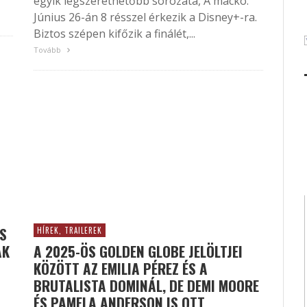
egyik legszerethetőbb sorozata, A mackó.
Június 26-án 8 résszel érkezik a Disney+-ra.
Biztos szépen kifőzik a finálét,...
Tovább
ES
HÍREK, TRAILEREK
AK
A 2025-ÖS GOLDEN GLOBE JELÖLTJEI
KÖZÖTT AZ EMILIA PÉREZ ÉS A
BRUTALISTA DOMINÁL, DE DEMI MOORE
ÉS PAMELA ANDERSON IS OTT