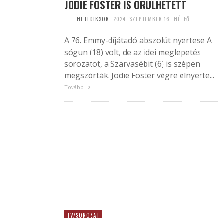
JODIE FOSTER IS ÖRÜLHETETT
HETEDIKSOR
2024. SZEPTEMBER 16. HÉTFŐ
A 76. Emmy-díjátadó abszolút nyertese A
sógun (18) volt, de az idei meglepetés
sorozatot, a Szarvasébit (6) is szépen
megszórták. Jodie Foster végre elnyerte...
Tovább
TV/SOROZAT