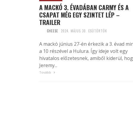
A MACKÓ 3. ÉVADÁBAN CARMY ÉS A
CSAPAT MÉG EGY SZINTET LÉP –
TRAILER
CHEESE
2024. MÁJUS 30. CSÜTÖRTÖK
A mackó június 27-én érkezik a 3. évad mi
a 10 részével a Hulura. Így ideje volt egy
hivatalos előzetesnek, amiből kiderül, ho
Jeremy...
Tovább