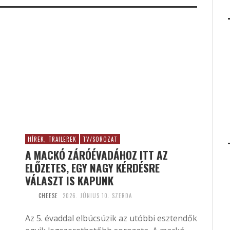
HÍREK, TRAILEREK
TV/SOROZAT
A MACKÓ ZÁRÓÉVADÁHOZ ITT AZ
ELŐZETES, EGY NAGY KÉRDÉSRE
VÁLASZT IS KAPUNK
CHEESE
2026. JÚNIUS 10. SZERDA
Az 5. évaddal elbúcsúzik az utóbbi esztendők