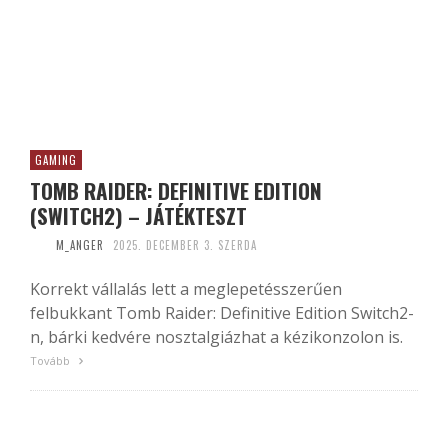
GAMING
TOMB RAIDER: DEFINITIVE EDITION
(SWITCH2) – JÁTÉKTESZT
M_ANGER
2025. DECEMBER 3. SZERDA
Korrekt vállalás lett a meglepetésszerűen
felbukkant Tomb Raider: Definitive Edition Switch2-
n, bárki kedvére nosztalgiázhat a kézikonzolon is.
Tovább