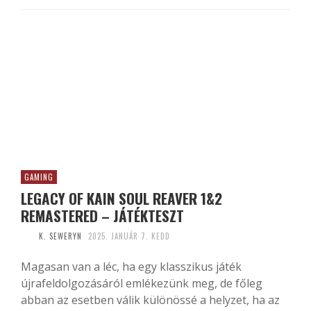
GAMING
LEGACY OF KAIN SOUL REAVER 1&2
REMASTERED – JÁTÉKTESZT
K. SEWERYN
2025. JANUÁR 7. KEDD
Magasan van a léc, ha egy klasszikus játék
újrafeldolgozásáról emlékezünk meg, de főleg
abban az esetben válik különössé a helyzet, ha az