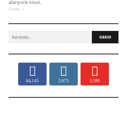
alanyunk kissé...
Tovább
Search
for:
84,145
2,673
3,580