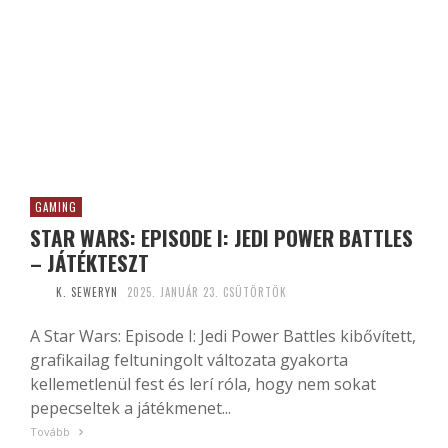
GAMING
STAR WARS: EPISODE I: JEDI POWER BATTLES
– JÁTÉKTESZT
K. SEWERYN
2025. JANUÁR 23. CSÜTÖRTÖK
A Star Wars: Episode I: Jedi Power Battles kibővített,
grafikailag feltuningolt változata gyakorta
kellemetlenül fest és lerí róla, hogy nem sokat
pepecseltek a játékmenet...
Tovább