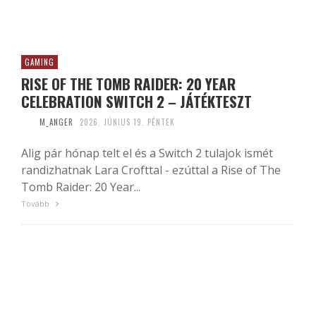
GAMING
RISE OF THE TOMB RAIDER: 20 YEAR
CELEBRATION SWITCH 2 – JÁTÉKTESZT
M_ANGER
2026. JÚNIUS 19. PÉNTEK
Alig pár hónap telt el és a Switch 2 tulajok ismét
randizhatnak Lara Crofttal - ezúttal a Rise of The
Tomb Raider: 20 Year...
Tovább