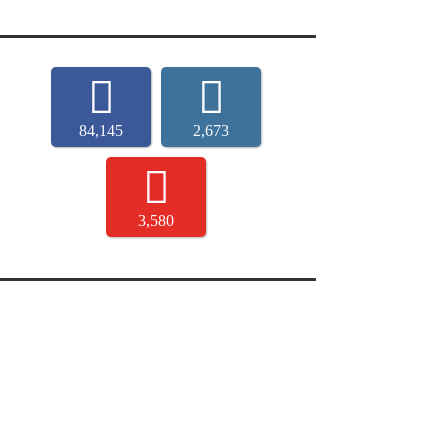
84,145
2,673
3,580