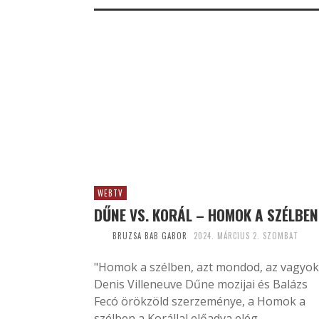
WEBTV
DŰNE VS. KORÁL – HOMOK A SZÉLBEN
BRUZSA BAB GABOR
2024. MÁRCIUS 2. SZOMBAT
"Homok a szélben, azt mondod, az vagyok
Denis Villeneuve Dűne mozijai és Balázs
Fecó örökzöld szerzeménye, a Homok a
szélben a Korállal előadva elég...