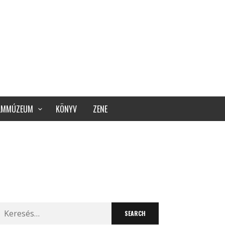
ILMMÚZEUM
KÖNYV
ZENE
Search
for: