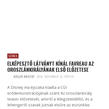
SZÍNES
ELKÉPESZTŐ LÁTVÁNYT KÍNÁL FAVREAU AZ
OROSZLÁNKIRÁLYÁNAK ELSŐ ELŐZETESE
KÖLLER KRISTÓF
2018. NOVEMBER 23. PÉNTEK
A Disney ma éjszaka kiadta a CGI
erődemonstrációjának szánt Az oroszlánkirály
teaser előzetesét, amiről a lélegzetelállító, és a
lehengerlő szavak jutnak elsőre az eszünkbe.