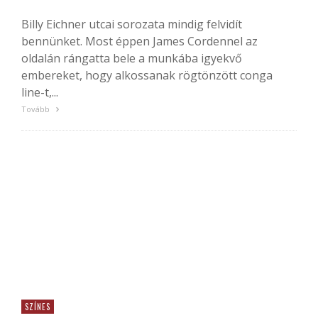
Billy Eichner utcai sorozata mindig felvidít
bennünket. Most éppen James Cordennel az
oldalán rángatta bele a munkába igyekvő
embereket, hogy alkossanak rögtönzött conga
line-t,...
Tovább
SZÍNES