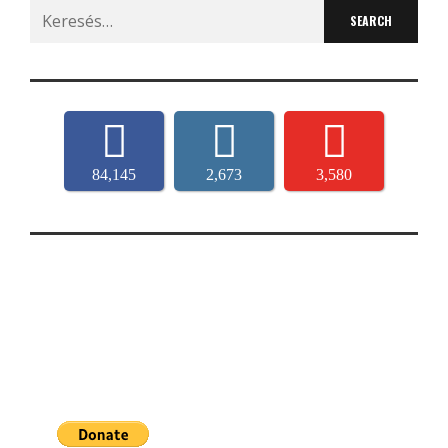
Search
for:
84,145
2,673
3,580