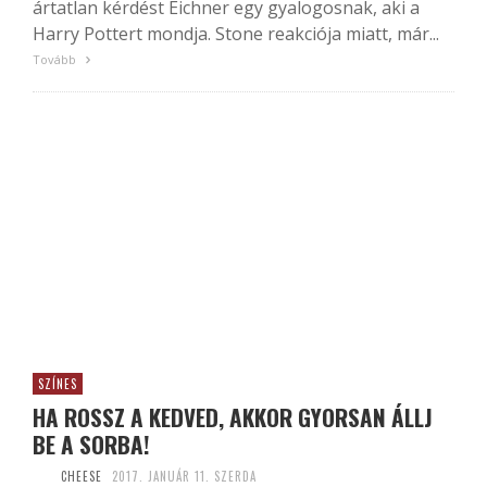
ártatlan kérdést Eichner egy gyalogosnak, aki a
Harry Pottert mondja. Stone reakciója miatt, már...
Tovább
SZÍNES
HA ROSSZ A KEDVED, AKKOR GYORSAN ÁLLJ
BE A SORBA!
CHEESE
2017. JANUÁR 11. SZERDA