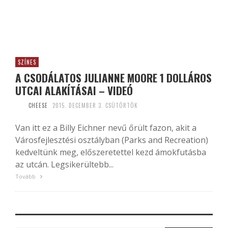
SZÍNES
A CSODÁLATOS JULIANNE MOORE 1 DOLLÁROS
UTCAI ALAKÍTÁSAI – VIDEÓ
CHEESE
2015. DECEMBER 3. CSÜTÖRTÖK
Van itt ez a Billy Eichner nevű őrült fazon, akit a
Városfejlesztési osztályban (Parks and Recreation)
kedveltünk meg, előszeretettel kezd ámokfutásba
az utcán. Legsikerültebb...
Tovább