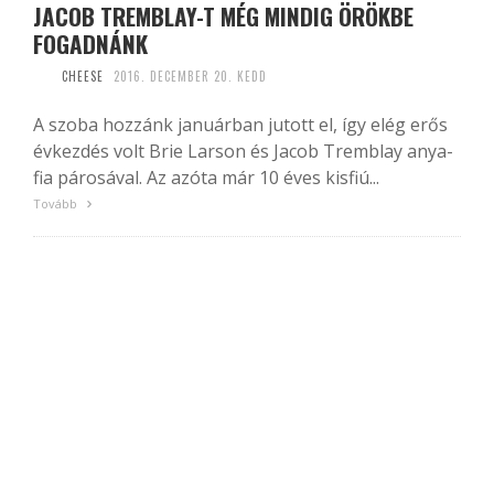
JACOB TREMBLAY-T MÉG MINDIG ÖRÖKBE
FOGADNÁNK
CHEESE
2016. DECEMBER 20. KEDD
A szoba hozzánk januárban jutott el, így elég erős
évkezdés volt Brie Larson és Jacob Tremblay anya-
fia párosával. Az azóta már 10 éves kisfiú...
Tovább