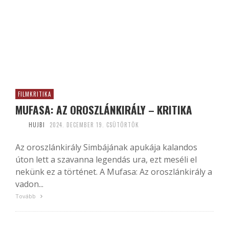
FILMKRITIKA
MUFASA: AZ OROSZLÁNKIRÁLY – KRITIKA
HUJBI
2024. DECEMBER 19. CSÜTÖRTÖK
Az oroszlánkirály Simbájának apukája kalandos
úton lett a szavanna legendás ura, ezt meséli el
nekünk ez a történet. A Mufasa: Az oroszlánkirály a
vadon...
Tovább