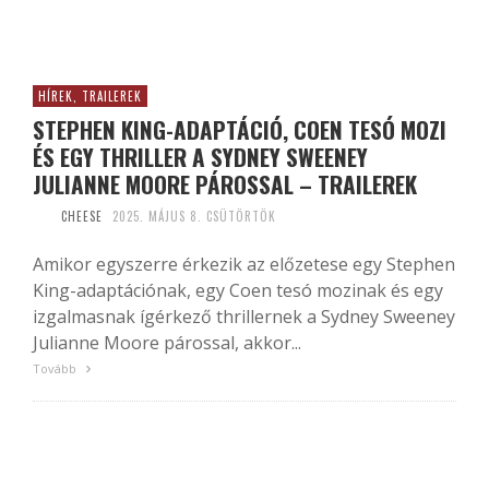
HÍREK, TRAILEREK
STEPHEN KING-ADAPTÁCIÓ, COEN TESÓ MOZI
ÉS EGY THRILLER A SYDNEY SWEENEY
JULIANNE MOORE PÁROSSAL – TRAILEREK
CHEESE
2025. MÁJUS 8. CSÜTÖRTÖK
Amikor egyszerre érkezik az előzetese egy Stephen
King-adaptációnak, egy Coen tesó mozinak és egy
izgalmasnak ígérkező thrillernek a Sydney Sweeney
Julianne Moore párossal, akkor...
Tovább