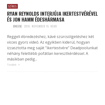
SZÍNES
RYAN REYNOLDS INTERJÚJA IKERTESTVÉRÉVEL
ÉS JON HAMM ÉDESHÁRMASA
CHEESE
2016. NOVEMBER 15. KEDD
Reggeli ébredezéshez, kávé szürcsölgetéshez két
vicces gyors videó. Az egyikben kiderül, hogyan
izzasztotta meg saját "ikertestvére" Deadpoolunkat
néhány felettébb pofátlan keresztkérdéssel. A
másikban pedig...
Tovább