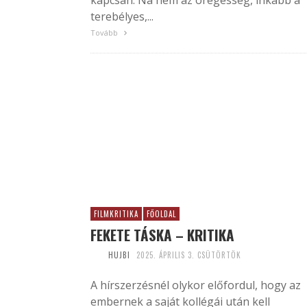
kapcsán. Na nem az öregesség, inkább a
terebélyes,...
Tovább
FILMKRITIKA
FŐOLDAL
FEKETE TÁSKA – KRITIKA
HUJBI
2025. ÁPRILIS 3. CSÜTÖRTÖK
A hírszerzésnél olykor előfordul, hogy az
embernek a saját kollégái után kell