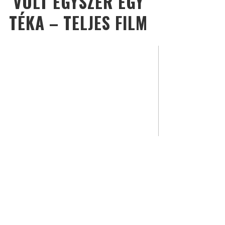
VOLT EGYSZER EGY
TÉKA – TELJES FILM