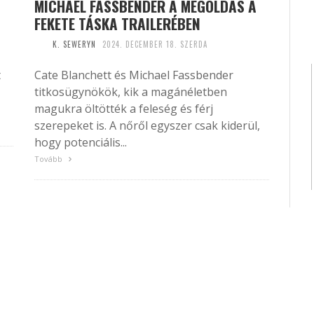
MICHAEL FASSBENDER A MEGOLDÁS A
FEKETE TÁSKA TRAILERÉBEN
K. SEWERYN
2024. DECEMBER 18. SZERDA
t
Cate Blanchett és Michael Fassbender
titkosügynökök, kik a magánéletben
magukra öltötték a feleség és férj
szerepeket is. A nőről egyszer csak kiderül,
hogy potenciális...
Tovább