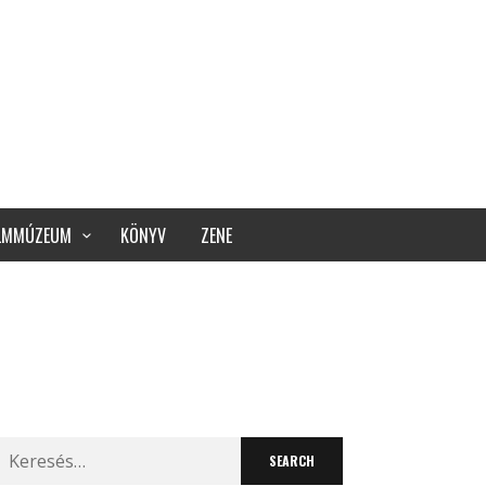
ILMMÚZEUM
KÖNYV
ZENE
Search
for: