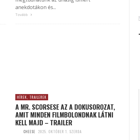
anekdotákon és...
Tovább
HÍREK, TRAILEREK
A MR. SCORSESE AZ A DOKUSOROZAT,
AMIT MINDEN FILMBOLONDNAK LÁTNI
KELL MAJD – TRAILER
CHEESE
2025. OKTÓBER 1. SZERDA