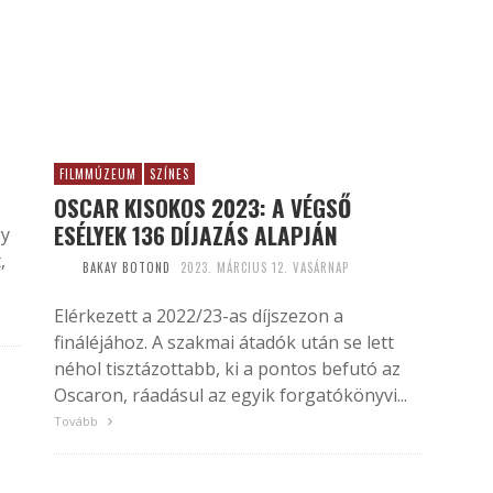
FILMMÚZEUM
SZÍNES
OSCAR KISOKOS 2023: A VÉGSŐ
ESÉLYEK 136 DÍJAZÁS ALAPJÁN
gy
,
BAKAY BOTOND
2023. MÁRCIUS 12. VASÁRNAP
Elérkezett a 2022/23-as díjszezon a
fináléjához. A szakmai átadók után se lett
néhol tisztázottabb, ki a pontos befutó az
Oscaron, ráadásul az egyik forgatókönyvi...
Tovább