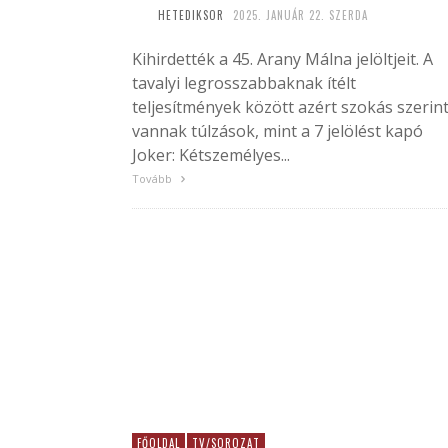
HETEDIKSOR
2025. JANUÁR 22. SZERDA
Kihirdették a 45. Arany Málna jelöltjeit. A
tavalyi legrosszabbaknak ítélt
teljesítmények között azért szokás szerin
vannak túlzások, mint a 7 jelölést kapó
Joker: Kétszemélyes...
Tovább
FŐOLDAL
TV/SOROZAT