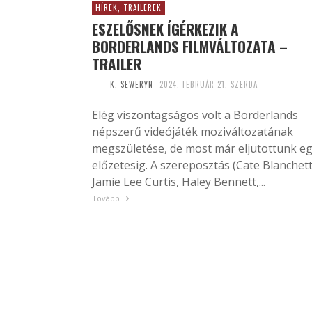
HÍREK, TRAILEREK
ESZELŐSNEK ÍGÉRKEZIK A
BORDERLANDS FILMVÁLTOZATA –
TRAILER
K. SEWERYN
2024. FEBRUÁR 21. SZERDA
Elég viszontagságos volt a Borderlands
népszerű videójáték moziváltozatának
megszületése, de most már eljutottunk e
előzetesig. A szereposztás (Cate Blanchett
Jamie Lee Curtis, Haley Bennett,...
Tovább