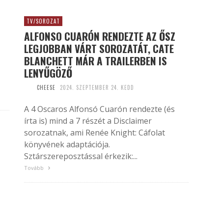
TV/SOROZAT
ALFONSO CUARÓN RENDEZTE AZ ŐSZ
LEGJOBBAN VÁRT SOROZATÁT, CATE
BLANCHETT MÁR A TRAILERBEN IS
LENYŰGÖZŐ
CHEESE
2024. SZEPTEMBER 24. KEDD
A 4 Oscaros Alfonsó Cuarón rendezte (és
írta is) mind a 7 részét a Disclaimer
sorozatnak, ami Renée Knight: Cáfolat
könyvének adaptációja.
Sztárszereposztással érkezik:...
Tovább