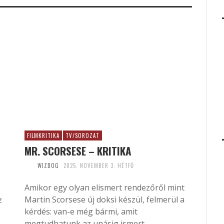
FILMKRITIKA
TV/SOROZAT
MR. SCORSESE – KRITIKA
WIZDOG
2025. NOVEMBER 3. HÉTFŐ
Amikor egy olyan elismert rendezőről mint
Martin Scorsese új doksi készül, felmerül a
z
kérdés: van-e még bármi, amit
megtudhatunk az unásig ismert