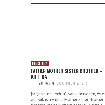
FILMKRITIKA
FATHER MOTHER SISTER BROTHER –
KRITIKA
HEGYI DAMJÁN
2026. FEBRUÁR 2. HÉTFŐ
Jim Jarmusch már túl van a hetvenen, és e
érződik is a Father Mother Sister Brother