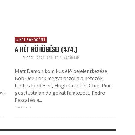
A HÉT RÖHÖGÉSEI
A HÉT RÖHÖGÉSEI (474.)
CHEESE
2023. ÁPRILIS 2. VASÁRNAP
Matt Damon komikus élő bejelentkezése,
Bob Odenkirk megválaszolja a netezők
fontos kérdéseit, Hugh Grant és Chris Pine
ost
gusztustalan dolgokat falatozott, Pedro
Pascal és a...
Tovább