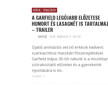
HÍREK, TRAILEREK
A GARFIELD LEGÚJABB ELŐZETESE
HUMORT ÉS LASAGNÉT IS TARTALMA
– TRAILER
CHEESE
2024. MÁRCIUS 4. HÉTFŐ
Újabb animációs verzió érkezik kedvenc
szarkasztikus macskán főszereplésével.
Garfield május 30-tól nálunk is a mozikban
szórakoztató előzetes és a gyerekeink
nyomására is mi...
Tovább