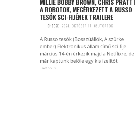
MILLIE BOBBY BROWN, CHRIS PRATT 
A ROBOTOK, MEGÉRKEZETT A RUSSO
TESÓK SCI-FIJÉNEK TRAILERE
CHEESE
2024. OKTÓBER 17. CSÜTÖRTÖK
A Russo tesók (Bosszúállók, A szürke
ember) Elektronikus állam című sci-fije
március 14-én érkezik majd a Netflixre, de
már kaptunk belőle egy kis ízelítőt.
Tovább