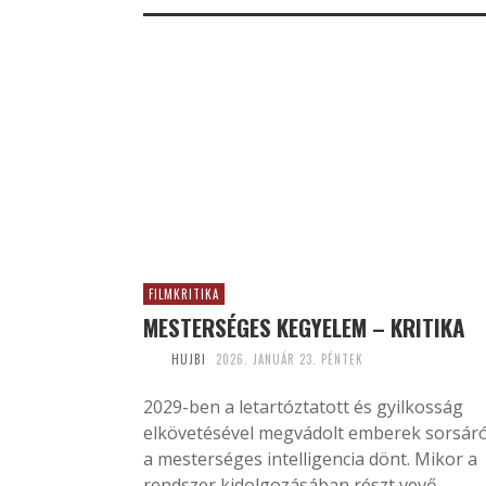
FILMKRITIKA
MESTERSÉGES KEGYELEM – KRITIKA
HUJBI
2026. JANUÁR 23. PÉNTEK
2029-ben a letartóztatott és gyilkosság
elkövetésével megvádolt emberek sorsáró
a mesterséges intelligencia dönt. Mikor a
rendszer kidolgozásában részt vevő