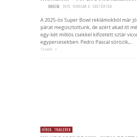
CHEESE
2025. FEBRUÁR 6. CSÜTÖRTÖK
A 2025-ös Super Bowl reklámokból már jó
párat megosztottunk, de azért akad itt m
egy-két milliós csekkel kifizetett sztár vicc
egypercesekben. Pedro Pascal sörözik,...
Tovább
HÍREK, TRAILEREK