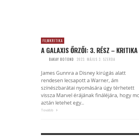
FILMKRITIKA
A GALAXIS ŐRZŐI: 3. RÉSZ – KRITIKA
BAKAY BOTOND
2023. MÁJUS 3. SZERDA
James Gunnra a Disney kirúgás alatt
rendesen lecsapott a Warner, ám
színészbarátai nyomására úgy térhetett
vissza Marvel érájának fináléjára, hogy m
aztán letehet egy...
Tovább