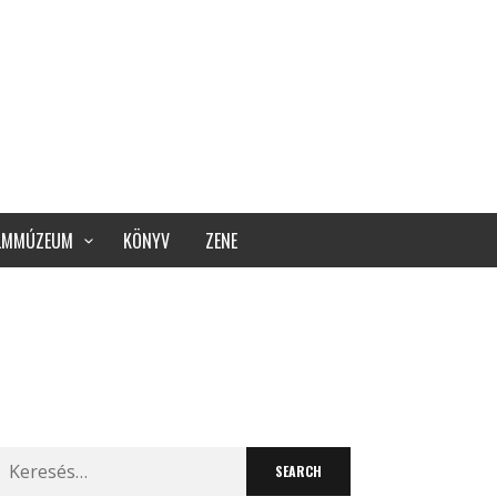
ILMMÚZEUM
KÖNYV
ZENE
Search
for: