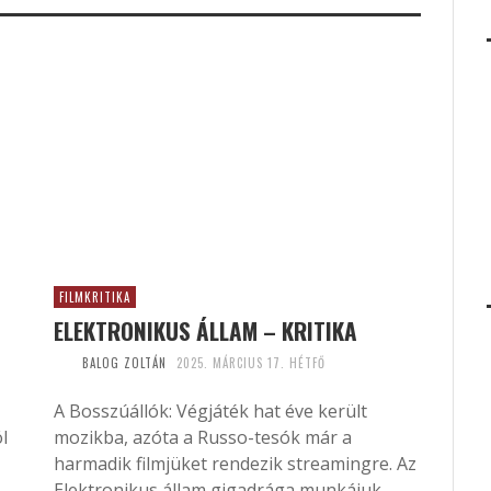
FILMKRITIKA
ELEKTRONIKUS ÁLLAM – KRITIKA
BALOG ZOLTÁN
2025. MÁRCIUS 17. HÉTFŐ
A Bosszúállók: Végjáték hat éve került
l
mozikba, azóta a Russo-tesók már a
harmadik filmjüket rendezik streamingre. Az
Elektronikus állam gigadrága munkájuk