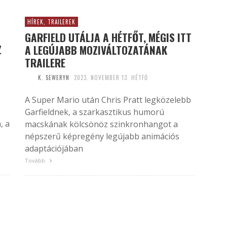
HÍREK, TRAILEREK
GARFIELD UTÁLJA A HÉTFŐT, MÉGIS ITT
Z
A LEGÚJABB MOZIVÁLTOZATÁNAK
TRAILERE
K. SEWERYN
2023. NOVEMBER 13. HÉTFŐ
A Super Mario után Chris Pratt legközelebb
Garfieldnek, a szarkasztikus humorú
, a
macskának kölcsönöz szinkronhangot a
népszerű képregény legújabb animációs
adaptációjában
Tovább