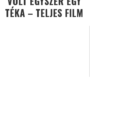
VOLT EGYSZER EGY
TÉKA – TELJES FILM