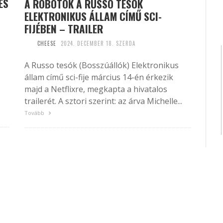
ÉS
A ROBOTOK A RUSSO TESÓK
ELEKTRONIKUS ÁLLAM CÍMŰ SCI-
FIJÉBEN – TRAILER
CHEESE
2024. DECEMBER 18. SZERDA
A Russo tesók (Bosszúállók) Elektronikus
állam című sci-fije március 14-én érkezik
majd a Netflixre, megkapta a hivatalos
trailerét. A sztori szerint: az árva Michelle...
Tovább