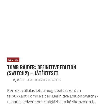
GAMING
TOMB RAIDER: DEFINITIVE EDITION
(SWITCH2) – JÁTÉKTESZT
M_ANGER
2025. DECEMBER 3. SZERDA
Korrekt vállalás lett a meglepetésszerűen
felbukkant Tomb Raider: Definitive Edition Switch2-
n, bárki kedvére nosztalgiázhat a kézikonzolon is.