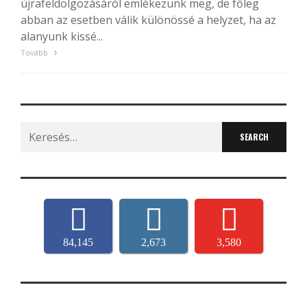
újrafeldolgozásáról emlékezünk meg, de főleg
abban az esetben válik különössé a helyzet, ha az
alanyunk kissé...
Tovább
Search
for:
84,145
2,673
3,580