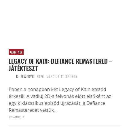
GAMING
LEGACY OF KAIN: DEFIANCE REMASTERED –
JÁTÉKTESZT
K. SEWERYN
2026. MÁRCIUS 11. SZERDA
Ebben a hónapban két Legacy of Kain epizód
érkezik. A vadiúj 2D-s felvonás előtt elsőként az
egyik klasszikus epizód újrázását, a Defiance
Remasteredet vettük...
Tovább