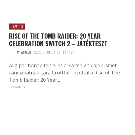
GAMING
RISE OF THE TOMB RAIDER: 20 YEAR
CELEBRATION SWITCH 2 – JÁTÉKTESZT
M_ANGER
2026. JÚNIUS 19. PÉNTEK
Alig pár hónap telt el és a Switch 2 tulajok ismét
randizhatnak Lara Crofttal - ezúttal a Rise of The
Tomb Raider: 20 Year...
Tovább