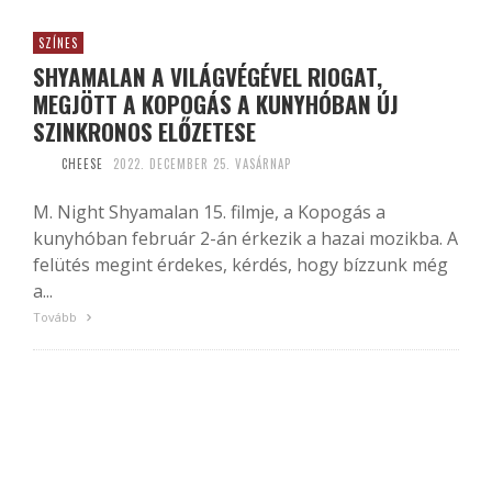
SZÍNES
SHYAMALAN A VILÁGVÉGÉVEL RIOGAT,
MEGJÖTT A KOPOGÁS A KUNYHÓBAN ÚJ
SZINKRONOS ELŐZETESE
CHEESE
2022. DECEMBER 25. VASÁRNAP
M. Night Shyamalan 15. filmje, a Kopogás a
kunyhóban február 2-án érkezik a hazai mozikba. A
felütés megint érdekes, kérdés, hogy bízzunk még
a...
Tovább