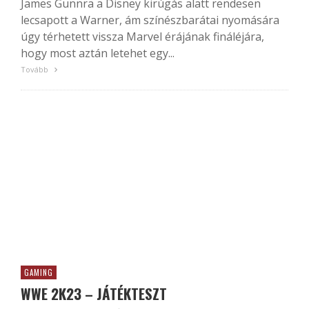
James Gunnra a Disney kirúgás alatt rendesen
lecsapott a Warner, ám színészbarátai nyomására
úgy térhetett vissza Marvel érájának fináléjára,
hogy most aztán letehet egy...
Tovább
GAMING
WWE 2K23 – JÁTÉKTESZT