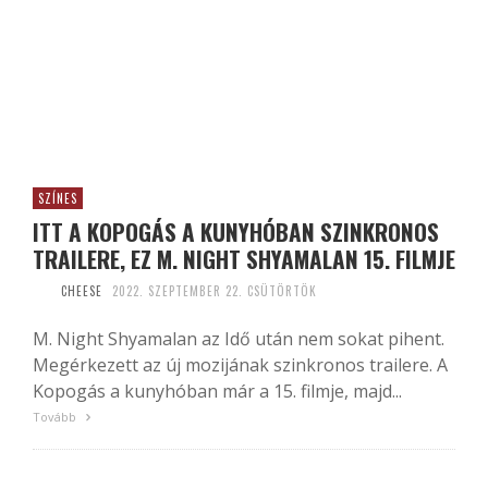
SZÍNES
ITT A KOPOGÁS A KUNYHÓBAN SZINKRONOS
TRAILERE, EZ M. NIGHT SHYAMALAN 15. FILMJE
CHEESE
2022. SZEPTEMBER 22. CSÜTÖRTÖK
M. Night Shyamalan az Idő után nem sokat pihent.
Megérkezett az új mozijának szinkronos trailere. A
Kopogás a kunyhóban már a 15. filmje, majd...
Tovább