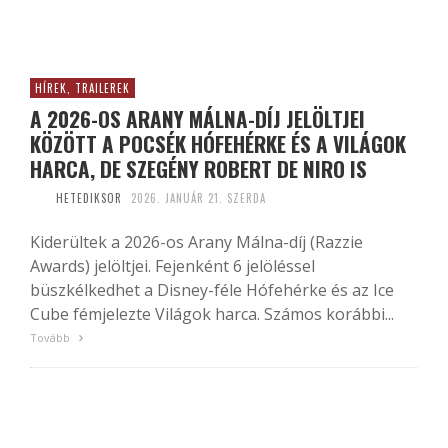
HÍREK, TRAILEREK
A 2026-OS ARANY MÁLNA-DÍJ JELÖLTJEI
KÖZÖTT A POCSÉK HÓFEHÉRKE ÉS A VILÁGOK
HARCA, DE SZEGÉNY ROBERT DE NIRO IS
HETEDIKSOR
2026. JANUÁR 21. SZERDA
Kiderültek a 2026-os Arany Málna-díj (Razzie
Awards) jelöltjei. Fejenként 6 jelöléssel
büszkélkedhet a Disney-féle Hófehérke és az Ice
Cube fémjelezte Világok harca. Számos korábbi...
Tovább