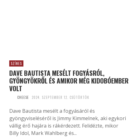
SZÍNES
DAVE BAUTISTA MESÉLT FOGYÁSRÓL,
GYÖNGYÖKRŐL ÉS AMIKOR MÉG KIDOBÓEMBER
VOLT
CHEESE
2024. SZEPTEMBER 12. CSÜTÖRTÖK
Dave Bautista mesélt a fogyásáról és
gyöngyviseléséről is Jimmy Kimmelnek, aki egykori
vállig érő hajára is rákérdezett. Felidézte, mikor
Billy Idol, Mark Wahlberg és...