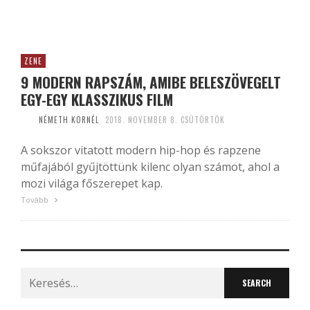
ZENE
9 MODERN RAPSZÁM, AMIBE BELESZÖVEGELT
EGY-EGY KLASSZIKUS FILM
NÉMETH KORNÉL
2018. NOVEMBER 8. CSÜTÖRTÖK
A sokszor vitatott modern hip-hop és rapzene
műfajából gyűjtöttünk kilenc olyan számot, ahol a
mozi világa főszerepet kap.
Tovább
Search
for: