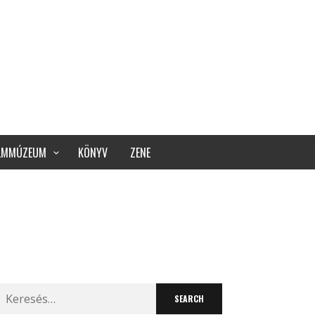
ILMMÚZEUM
KÖNYV
ZENE
Search
for: