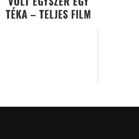
VOLT EGYSZER EGY
TÉKA – TELJES FILM