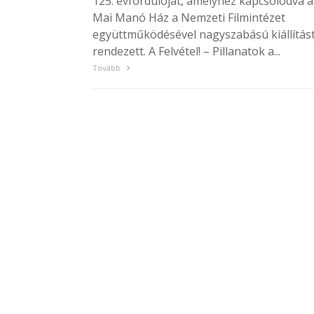
125. évfordulóját, amelyhez kapcsolódva a
Mai Manó Ház a Nemzeti Filmintézet
együttműködésével nagyszabású kiállítás
rendezett. A Felvétel! – Pillanatok a...
Tovább