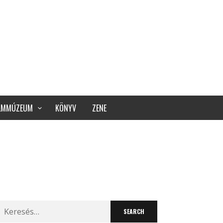
ILMMÚZEUM
KÖNYV
ZENE
Search
for: