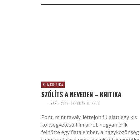
FILMKRITIKA
SZÓLÍTS A NEVEDEN – KRITIKA
-SZK-
2018. FEBRUÁR 6. KEDD
Pont, mint tavaly: létrejön fű alatt egy kis
költségvetésű film arról, hogyan érik
felnőtté egy fiatalember, a nagyközönség
számára félig ismert, de inkább ismeretlen.