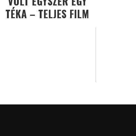
VOLT EGYSZER EGY
TÉKA – TELJES FILM