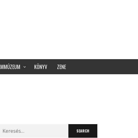
ILMMÚZEUM
KÖNYV
ZENE
Search
for: