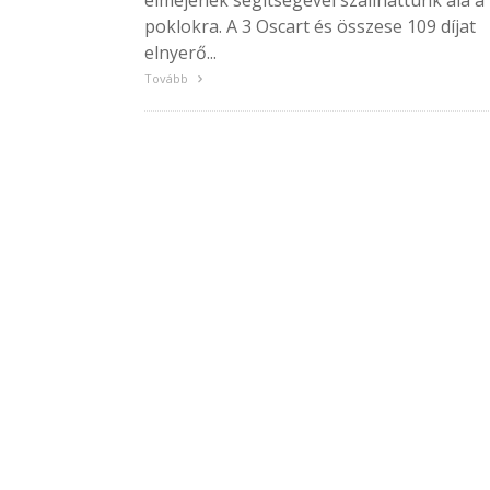
elméjének segítségével szállhattunk alá a
poklokra. A 3 Oscart és összese 109 díjat
elnyerő...
Tovább