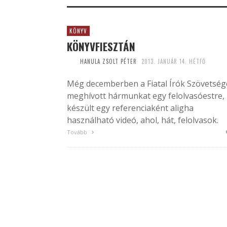
KÖNYV
KÖNYVFIESZTÁN
HANULA ZSOLT PÉTER
2013. JANUÁR 14. HÉTFŐ
Még decemberben a Fiatal Írók Szövetség
meghívott hármunkat egy felolvasóestre,
készült egy referenciaként aligha
használható videó, ahol, hát, felolvasok.
Tovább