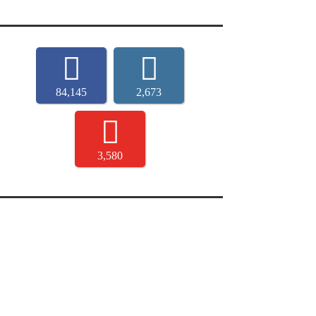
84,145
2,673
3,580