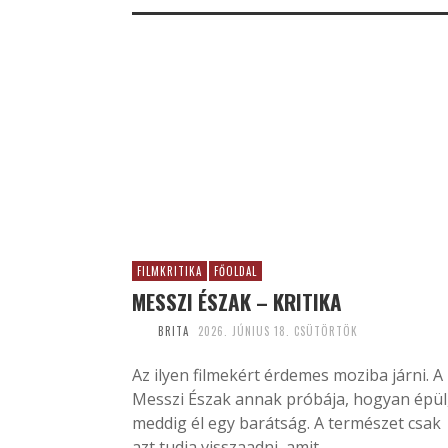
FILMKRITIKA
FŐOLDAL
MESSZI ÉSZAK – KRITIKA
BRITA
2026. JÚNIUS 18. CSÜTÖRTÖK
Az ilyen filmekért érdemes moziba járni. A
Messzi Észak annak próbája, hogyan épül
meddig él egy barátság. A természet csak
azt tudja visszaadni, amit...