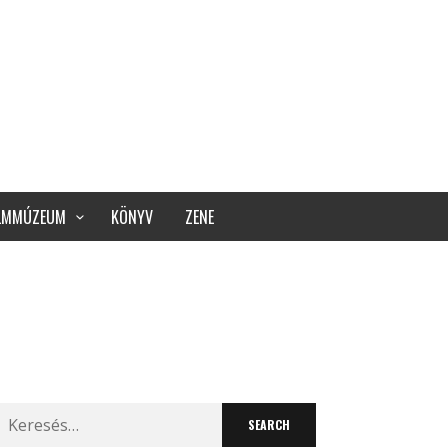
ILMMÚZEUM
KÖNYV
ZENE
Search
for: