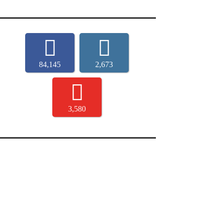
84,145
2,673
3,580