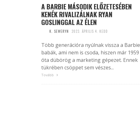
A BARBIE MÁSODIK ELŐZETESÉBEN
KENÉK RIVALIZÁLNAK RYAN
GOSLINGGAL AZ ÉLEN
K. SEWERYN
2023. ÁPRILIS 4. KEDD
Több generációra nyúlnak vissza a Barbie
babák, ami nem is csoda, hiszen már 1959
óta dübörög a marketing gépezet. Ennek
tükrében csöppet sem vészes...
Tovább