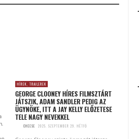
HÍREK, TRAILEREK
GEORGE CLOONEY HÍRES FILMSZTÁRT
JÁTSZIK, ADAM SANDLER PEDIG AZ
ÜGYNÖKE, ITT A JAY KELLY ELŐZETESE
TELE NAGY NEVEKKEL
a
n.
CHEESE
2025. SZEPTEMBER 29. HÉTFŐ
en