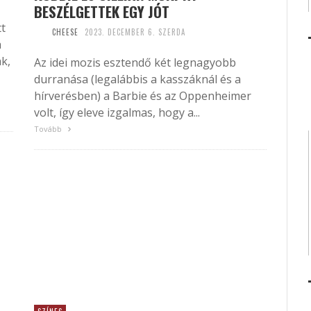
BESZÉLGETTEK EGY JÓT
tt
CHEESE
2023. DECEMBER 6. SZERDA
a
k,
Az idei mozis esztendő két legnagyobb
durranása (legalábbis a kasszáknál és a
hírverésben) a Barbie és az Oppenheimer
volt, így eleve izgalmas, hogy a...
Tovább