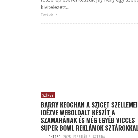
kivitelezett...
Tovább
SZÍNES
BARRY KEOGHAN A SZIGET SZELLEME
IDÉZVE WEBOLDALT KÉSZÍT A
SZAMARÁNAK ÉS MÉG EGYÉB VICCES
SUPER BOWL REKLÁMOK SZTÁROKKA
CHEESE
2025. FEBRUÁR 5. SZERDA