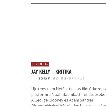
FILMKRITIKA
JAY KELLY – KRITIKA
TÉKÁSLÁNY
2025. DECEMBER 9. KEDD
Újra egy nem Netflix-tipikus film érkezett 
platformra Noah Baumbach rendezésébe
A George Clooney és Adam Sandler
főszereplésével készült Jay Kelly egy szép