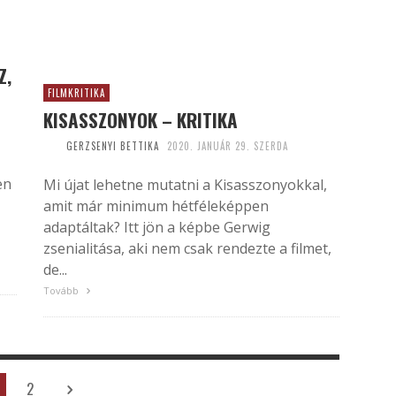
Z,
FILMKRITIKA
KISASSZONYOK – KRITIKA
GERZSENYI BETTIKA
2020. JANUÁR 29. SZERDA
en
Mi újat lehetne mutatni a Kisasszonyokkal,
amit már minimum hétféleképpen
adaptáltak? Itt jön a képbe Gerwig
zsenialitása, aki nem csak rendezte a filmet,
de...
Tovább
2