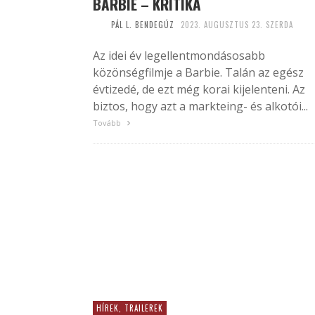
BARBIE – KRITIKA
PÁL L. BENDEGÚZ
2023. AUGUSZTUS 23. SZERDA
Az idei év legellentmondásosabb
közönségfilmje a Barbie. Talán az egész
évtizedé, de ezt még korai kijelenteni. Az
biztos, hogy azt a markteing- és alkotói...
Tovább
HÍREK, TRAILEREK