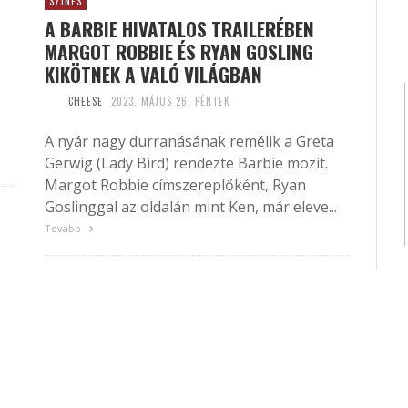
SZÍNES
A BARBIE HIVATALOS TRAILERÉBEN
MARGOT ROBBIE ÉS RYAN GOSLING
KIKÖTNEK A VALÓ VILÁGBAN
CHEESE
2023. MÁJUS 26. PÉNTEK
A nyár nagy durranásának remélik a Greta
Gerwig (Lady Bird) rendezte Barbie mozit.
Margot Robbie címszereplőként, Ryan
Goslinggal az oldalán mint Ken, már eleve...
Tovább