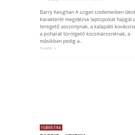
Barry Keoghan A sziget szellemeiben láto
karakterét megidézve laptopokat hajigál 
teregető asszonynak, a kalapáló kovácsna
a poharat törölgető kocsmárosnénak, a
másikban pedig a...
Tovább
FILMKRITIKA