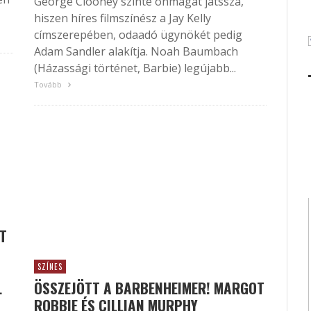
George Clooney szinte önmagát játssza,
hiszen híres filmszínész a Jay Kelly
címszerepében, odaadó ügynökét pedig
Adam Sandler alakítja. Noah Baumbach
(Házassági történet, Barbie) legújabb...
Tovább
IT
SZÍNES
L
ÖSSZEJÖTT A BARBENHEIMER! MARGOT
ROBBIE ÉS CILLIAN MURPHY