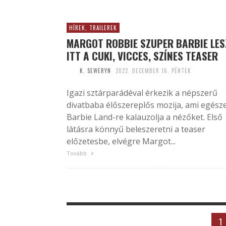
HÍREK, TRAILEREK
MARGOT ROBBIE SZUPER BARBIE LES
ITT A CUKI, VICCES, SZÍNES TEASER
K. SEWERYN
2022. DECEMBER 16. PÉNTEK
Igazi sztárparádéval érkezik a népszerű
divatbaba élőszereplős mozija, ami egész
Barbie Land-re kalauzolja a nézőket. Első
látásra könnyű beleszeretni a teaser
előzetesbe, elvégre Margot...
Tovább
1