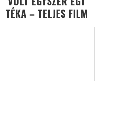
VOLT EGYSZER EGY
TÉKA – TELJES FILM