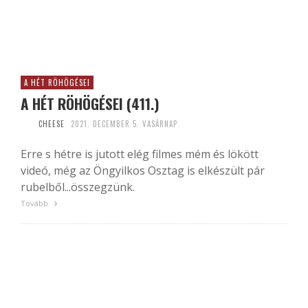
A HÉT RÖHÖGÉSEI
A HÉT RÖHÖGÉSEI (411.)
CHEESE
2021. DECEMBER 5. VASÁRNAP
Erre s hétre is jutott elég filmes mém és lökött
videó, még az Öngyilkos Osztag is elkészült pár
rubelből...összegzünk.
Tovább