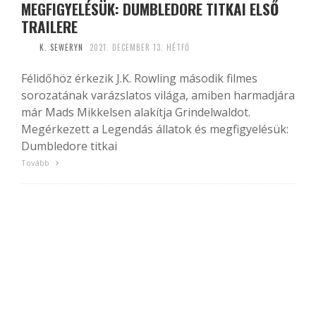
MEGFIGYELÉSÜK: DUMBLEDORE TITKAI ELSŐ
TRAILERE
K. SEWERYN
2021. DECEMBER 13. HÉTFŐ
Félidőhöz érkezik J.K. Rowling második filmes
sorozatának varázslatos világa, amiben harmadjára
már Mads Mikkelsen alakítja Grindelwaldot.
Megérkezett a Legendás állatok és megfigyelésük:
Dumbledore titkai
Tovább