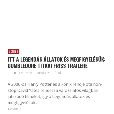
SZÍNES
ITT A LEGENDÁS ÁLLATOK ÉS MEGFIGYELÉSÜK:
DUMBLEDORE TITKAI FRISS TRAILERE
CHEESE
2022. FEBRUÁR 28. HÉTFŐ
A 2006-os Harry Potter és a Főnix rendje óta non-
stop David Yates rendezi a varázslatos világban
játszódó filmeket, így a Legendás állatok és
megfigyelésük:...
Tovább