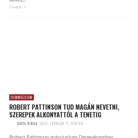
Tovább
FILMMÚZEUM
ROBERT PATTINSON TUD MAGÁN NEVETNI,
SZEREPEK ALKONYATTÓL A TENETIG
BÁCSI KINGA
2022. FEBRUÁR 11. PÉNTEK
Robert Pattinson márciusban Denevérember