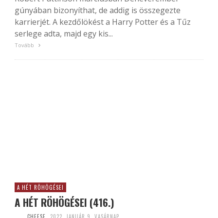
gúnyában bizonyíthat, de addig is összegezte
karrierjét. A kezdőlökést a Harry Potter és a Tűz
serlege adta, majd egy kis...
Tovább
A HÉT RÖHÖGÉSEI
A HÉT RÖHÖGÉSEI (416.)
CHEESE
2022. JANUÁR 9. VASÁRNAP