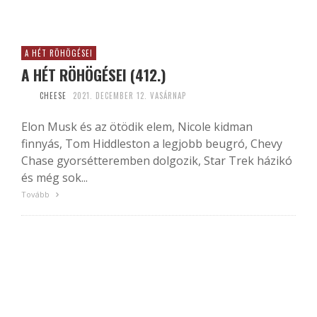
A HÉT RÖHÖGÉSEI
A HÉT RÖHÖGÉSEI (412.)
CHEESE
2021. DECEMBER 12. VASÁRNAP
Elon Musk és az ötödik elem, Nicole kidman
finnyás, Tom Hiddleston a legjobb beugró, Chevy
Chase gyorsétteremben dolgozik, Star Trek házikó
és még sok...
Tovább