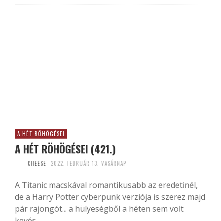
A HÉT RÖHÖGÉSEI
A HÉT RÖHÖGÉSEI (421.)
CHEESE
2022. FEBRUÁR 13. VASÁRNAP
A Titanic macskával romantikusabb az eredetinél,
de a Harry Potter cyberpunk verziója is szerez majd
pár rajongót... a hülyeségből a héten sem volt
kevés,...