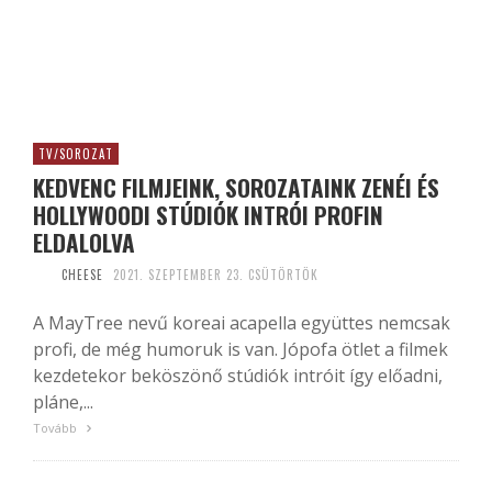
TV/SOROZAT
KEDVENC FILMJEINK, SOROZATAINK ZENÉI ÉS
HOLLYWOODI STÚDIÓK INTRÓI PROFIN
ELDALOLVA
CHEESE
2021. SZEPTEMBER 23. CSÜTÖRTÖK
A MayTree nevű koreai acapella együttes nemcsak
profi, de még humoruk is van. Jópofa ötlet a filmek
kezdetekor beköszönő stúdiók intróit így előadni,
pláne,...
Tovább