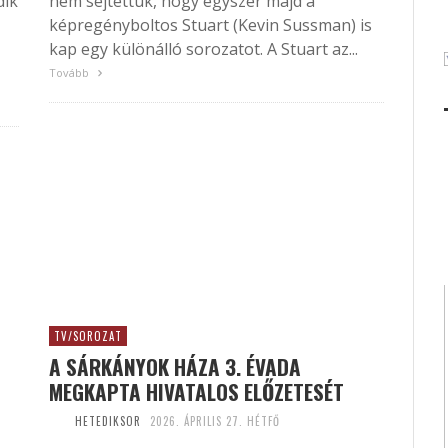
dik
nem sejtettük, hogy egyszer majd a
képregényboltos Stuart (Kevin Sussman) is
kap egy különálló sorozatot. A Stuart az...
Tovább
TV/SOROZAT
A SÁRKÁNYOK HÁZA 3. ÉVADA
MEGKAPTA HIVATALOS ELŐZETESÉT
HETEDIKSOR
2026. ÁPRILIS 27. HÉTFŐ