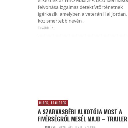
érkeznek az HBO Maxra! A DCU idei máso
felvonása izgalmas detektívtörténetnek
ígérkezik, amelyben a veterán Hal Jordan,
közismertebb nevén...
Tovább
HÍREK, TRAILEREK
A SZARVASBÉBI ALKOTÓJA MOST A
FIVÉRSÉGRŐL MESÉL MAJD – TRAILER
CHEESE
2026. ÁPRILIS 8. SZERDA