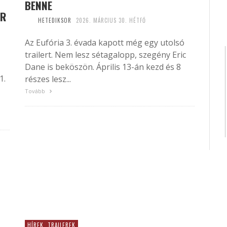
BENNE
OR
HETEDIKSOR
2026. MÁRCIUS 30. HÉTFŐ
Az Eufória 3. évada kapott még egy utolsó
trailert. Nem lesz sétagalopp, szegény Eric
Dane is beköszön. Április 13-án kezd és 8
1.
részes lesz...
Tovább
HÍREK, TRAILEREK