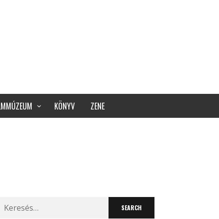
ILMMÚZEUM
KÖNYV
ZENE
Search
for: