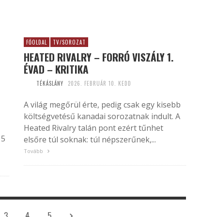
FŐOLDAL
TV/SOROZAT
HEATED RIVALRY – FORRÓ VISZÁLY 1.
ÉVAD – KRITIKA
TÉKÁSLÁNY
2026. FEBRUÁR 10. KEDD
A világ megőrül érte, pedig csak egy kisebb
költségvetésű kanadai sorozatnak indult. A
Heated Rivalry talán pont ezért tűnhet
 5
elsőre túl soknak: túl népszerűnek,...
Tovább
3
4
5