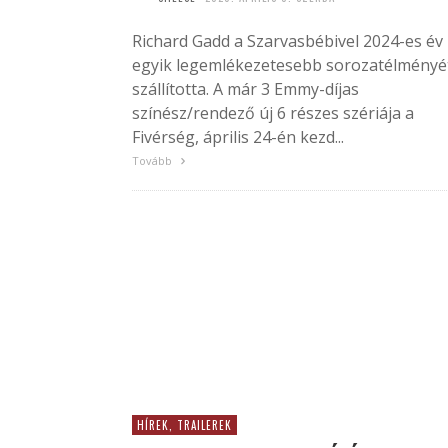
Richard Gadd a Szarvasbébivel 2024-es év
egyik legemlékezetesebb sorozatélményé
szállította. A már 3 Emmy-díjas
színész/rendező új 6 részes szériája a
Fivérség, április 24-én kezd...
Tovább
HÍREK, TRAILEREK