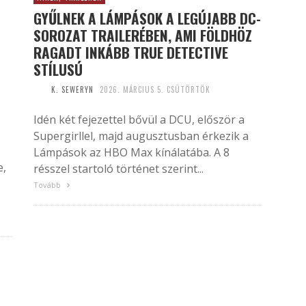
GYŰLNEK A LÁMPÁSOK A LEGÚJABB DC-
SOROZAT TRAILERÉBEN, AMI FÖLDHÖZ
RAGADT INKÁBB TRUE DETECTIVE
STÍLUSÚ
K. SEWERYN
2026. MÁRCIUS 5. CSÜTÖRTÖK
Idén két fejezettel bővül a DCU, először a
Supergirllel, majd augusztusban érkezik a
Lámpások az HBO Max kínálatába. A 8
e,
résszel startoló történet szerint...
Tovább