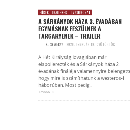
HÍREK, TRAILEREK
TV/SOROZAT
A SÁRKÁNYOK HÁZA 3. ÉVADÁBAN
EGYMÁSNAK FESZÜLNEK A
TARGARYENEK – TRAILER
K. SEWERYN
2026. FEBRUÁR 19. CSÜTÖRTÖK
A Hét Királyság lovagjában már
elspoilerezték és a Sárkányok háza 2.
évadának fináléja valamennyire belengett
hogy mire is számíthatunk a westeros-i
háborúban. Most pedig...
Tovább