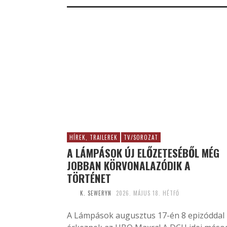
HÍREK, TRAILEREK
TV/SOROZAT
A LÁMPÁSOK ÚJ ELŐZETESÉBŐL MÉG
JOBBAN KÖRVONALAZÓDIK A
TÖRTÉNET
K. SEWERYN
2026. MÁJUS 18. HÉTFŐ
A Lámpások augusztus 17-én 8 epizóddal