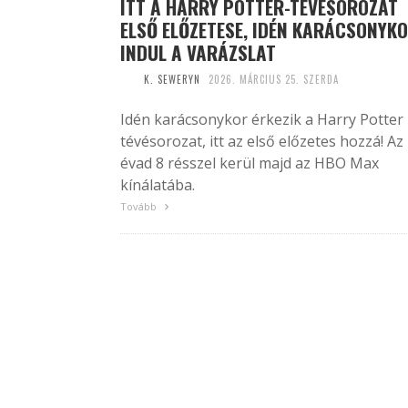
ITT A HARRY POTTER-TÉVÉSOROZAT
ELSŐ ELŐZETESE, IDÉN KARÁCSONYK
INDUL A VARÁZSLAT
K. SEWERYN
2026. MÁRCIUS 25. SZERDA
Idén karácsonykor érkezik a Harry Potter
tévésorozat, itt az első előzetes hozzá! Az 
évad 8 résszel kerül majd az HBO Max
kínálatába.
Tovább