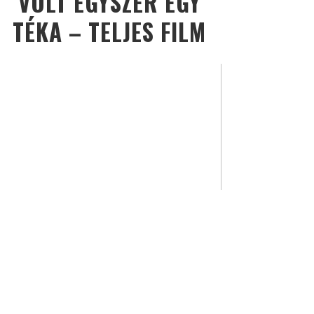
VOLT EGYSZER EGY
TÉKA – TELJES FILM