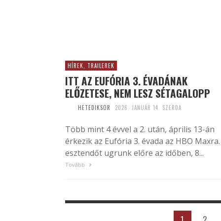
HÍREK, TRAILEREK
ITT AZ EUFÓRIA 3. ÉVADÁNAK
ELŐZETESE, NEM LESZ SÉTAGALOPP
HETEDIKSOR
2026. JANUÁR 14. SZERDA
Több mint 4 évvel a 2. után, április 13-án
érkezik az Eufória 3. évada az HBO Maxra.
esztendőt ugrunk előre az időben, 8...
Tovább
1
2