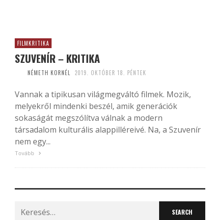
FILMKRITIKA
SZUVENÍR – KRITIKA
NÉMETH KORNÉL
2019. OKTÓBER 18. PÉNTEK
Vannak a tipikusan világmegváltó filmek. Mozik,
melyekről mindenki beszél, amik generációk
sokaságát megszólítva válnak a modern
társadalom kulturális alappilléreivé. Na, a Szuvenír
nem egy...
Tovább
Search
for: