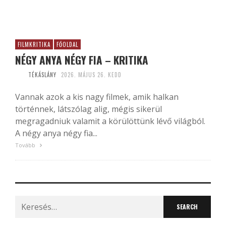
FILMKRITIKA
FŐOLDAL
NÉGY ANYA NÉGY FIA – KRITIKA
TÉKÁSLÁNY
2026. MÁJUS 26. KEDD
Vannak azok a kis nagy filmek, amik halkan
történnek, látszólag alig, mégis sikerül
megragadniuk valamit a körülöttünk lévő világból.
A négy anya négy fia...
Tovább
Search
for: