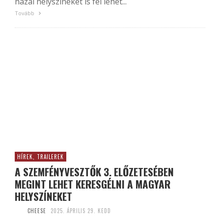
hazai helyszíneket is fel lehet...
Tovább
HÍREK, TRAILEREK
A SZEMFÉNYVESZTŐK 3. ELŐZETESÉBEN
MEGINT LEHET KERESGÉLNI A MAGYAR
HELYSZÍNEKET
CHEESE
2025. ÁPRILIS 29. KEDD