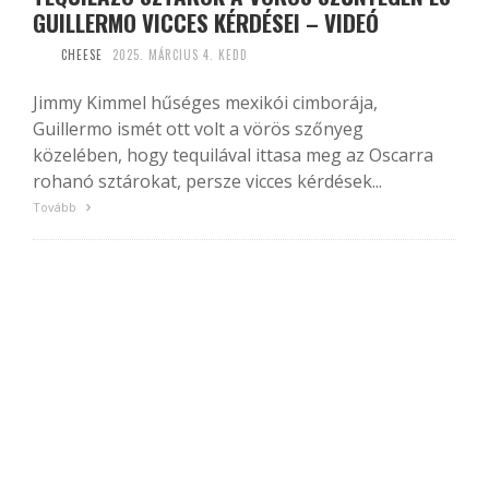
GUILLERMO VICCES KÉRDÉSEI – VIDEÓ
CHEESE
2025. MÁRCIUS 4. KEDD
Jimmy Kimmel hűséges mexikói cimborája,
Guillermo ismét ott volt a vörös szőnyeg
közelében, hogy tequilával ittasa meg az Oscarra
rohanó sztárokat, persze vicces kérdések...
Tovább