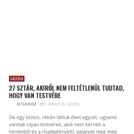
GALÉRIA
27 SZTÁR, AKIRŐL NEM FELTÉTLENÜL TUDTAD,
HOGY VAN TESTVÉRE
HETEDIKSOR
2021. ÁPRILIS 28. SZERDA
De egy biztos, ritkán láttuk őket együtt, ugyanis
vannak olyan testvérek, akik nem kérnek a
hírnévből és a rivaldafényből, egyesek meg még