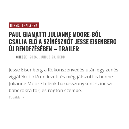
HÍREK, TRAILEREK
PAUL GIAMATTI JULIANNE MOORE-BÓL
CSALJA ELŐ A SZÍNÉSZNŐT JESSE EISENBERG
ÚJ RENDEZÉSÉBEN – TRAILER
CHEESE
2026. JÚNIUS 23. KEDD
Jesse Eisenberg a Rokonszenvedés után egy zenés
vígjátékot írt/rendezett és még játszott is benne.
Julianne Moore félénk háziasszonyként színészi
babérokra tör, és rögtön szembe...
Tovább