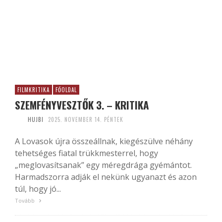
FILMKRITIKA
FŐOLDAL
SZEMFÉNYVESZTŐK 3. – KRITIKA
HUJBI
2025. NOVEMBER 14. PÉNTEK
A Lovasok újra összeállnak, kiegészülve néhány
tehetséges fiatal trükkmesterrel, hogy
„meglovasítsanak” egy méregdrága gyémántot.
Harmadszorra adják el nekünk ugyanazt és azon
túl, hogy jó...
Tovább