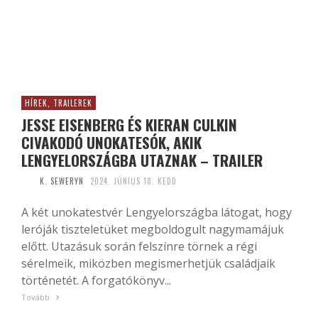
HÍREK, TRAILEREK
JESSE EISENBERG ÉS KIERAN CULKIN
CIVAKODÓ UNOKATESÓK, AKIK
LENGYELORSZÁGBA UTAZNAK – TRAILER
K. SEWERYN
2024. JÚNIUS 18. KEDD
A két unokatestvér Lengyelországba látogat, hogy
leróják tiszteletüket megboldogult nagymamájuk
előtt. Utazásuk során felszínre törnek a régi
sérelmeik, miközben megismerhetjük családjaik
történetét. A forgatókönyv...
Tovább