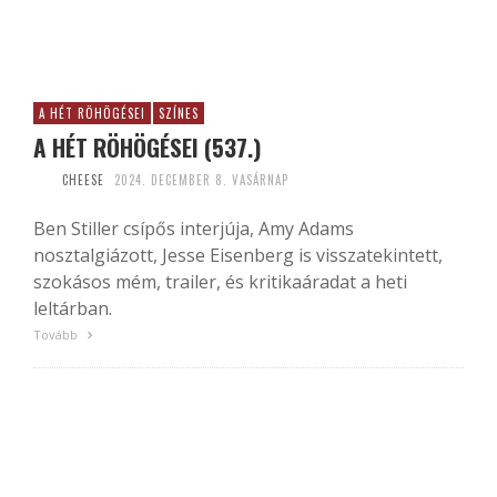
A HÉT RÖHÖGÉSEI
SZÍNES
A HÉT RÖHÖGÉSEI (537.)
CHEESE
2024. DECEMBER 8. VASÁRNAP
Ben Stiller csípős interjúja, Amy Adams
nosztalgiázott, Jesse Eisenberg is visszatekintett,
szokásos mém, trailer, és kritikaáradat a heti
leltárban.
Tovább