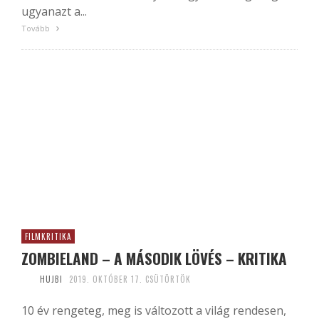
ugyanazt a...
Tovább
FILMKRITIKA
ZOMBIELAND – A MÁSODIK LÖVÉS – KRITIKA
HUJBI
2019. OKTÓBER 17. CSÜTÖRTÖK
10 év rengeteg, meg is változott a világ rendesen,