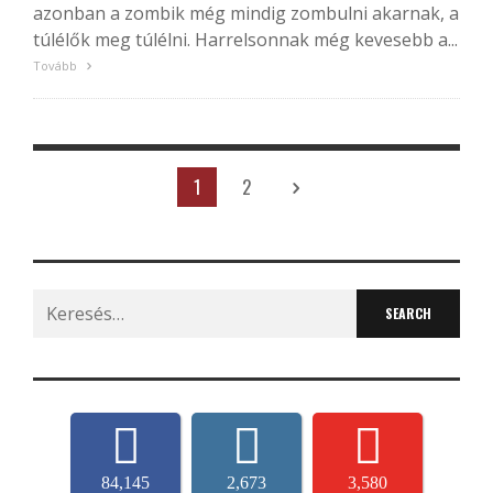
azonban a zombik még mindig zombulni akarnak, a
túlélők meg túlélni. Harrelsonnak még kevesebb a...
Tovább
1
2
Search
for:
84,145
2,673
3,580