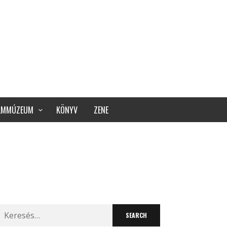
ILMMÚZEUM
KÖNYV
ZENE
Search
for: