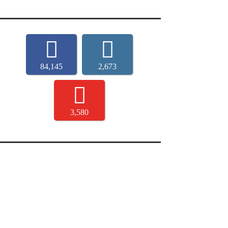
84,145
2,673
3,580