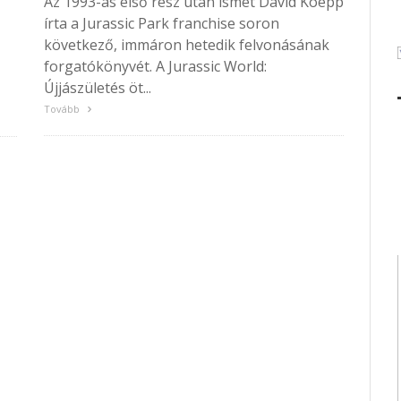
Az 1993-as első rész után ismét David Koepp
írta a Jurassic Park franchise soron
következő, immáron hetedik felvonásának
forgatókönyvét. A Jurassic World:
Újjászületés öt...
Tovább