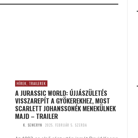
HÍREK, TRAILEREK
A JURASSIC WORLD: ÚJJÁSZÜLETÉS
VISSZAREPÍT A GYÖKEREKHEZ, MOST
SCARLETT JOHANSSONÉK MENEKÜLNEK
MAJD – TRAILER
K. SEWERYN
2025. FEBRUÁR 5. SZERDA