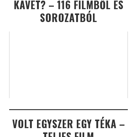
KÁVÉT? – 116 FILMBŐL ÉS
SOROZATBÓL
VOLT EGYSZER EGY TÉKA –
TELJES FILM