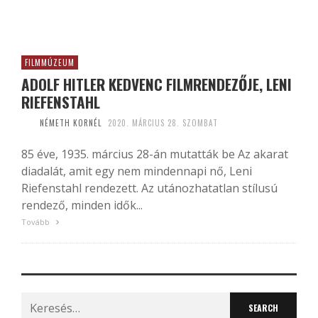
FILMMÚZEUM
ADOLF HITLER KEDVENC FILMRENDEZŐJE, LENI
RIEFENSTAHL
NÉMETH KORNÉL
2020. MÁRCIUS 28. SZOMBAT
85 éve, 1935. március 28-án mutatták be Az akarat
diadalát, amit egy nem mindennapi nő, Leni
Riefenstahl rendezett. Az utánozhatatlan stílusú
rendező, minden idők...
Tovább
Search
for: