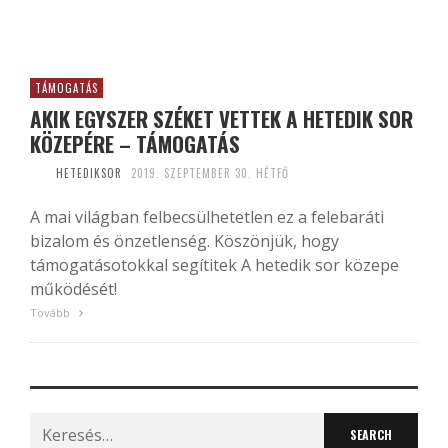
TÁMOGATÁS
AKIK EGYSZER SZÉKET VETTEK A HETEDIK SOR
KÖZEPÉRE – TÁMOGATÁS
HETEDIKSOR
2019. SZEPTEMBER 30. HÉTFŐ
A mai világban felbecsülhetetlen ez a felebaráti
bizalom és önzetlenség. Köszönjük, hogy
támogatásotokkal segítitek A hetedik sor közepe
működését!
Tovább
Search