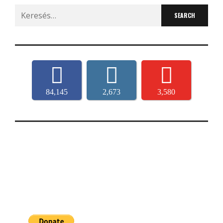
Search
for:
84,145
2,673
3,580