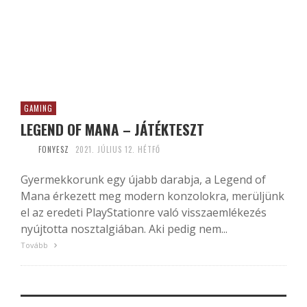
GAMING
LEGEND OF MANA – JÁTÉKTESZT
FONYESZ
2021. JÚLIUS 12. HÉTFŐ
Gyermekkorunk egy újabb darabja, a Legend of
Mana érkezett meg modern konzolokra, merüljünk
el az eredeti PlayStationre való visszaemlékezés
nyújtotta nosztalgiában. Aki pedig nem...
Tovább