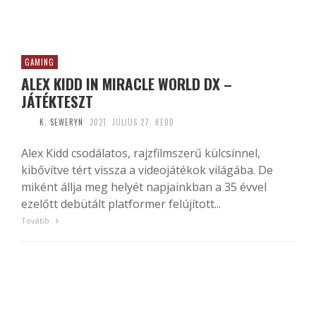
GAMING
ALEX KIDD IN MIRACLE WORLD DX –
JÁTÉKTESZT
K. SEWERYN
2021. JÚLIUS 27. KEDD
Alex Kidd csodálatos, rajzfilmszerű külcsínnel,
kibővítve tért vissza a videojátékok világába. De
miként állja meg helyét napjainkban a 35 évvel
ezelőtt debütált platformer felújított...
Tovább