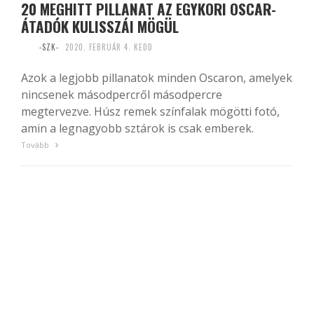
20 MEGHITT PILLANAT AZ EGYKORI OSCAR-
ÁTADÓK KULISSZÁI MÖGÜL
-SZK-
2020. FEBRUÁR 4. KEDD
Azok a legjobb pillanatok minden Oscaron, amelyek
nincsenek másodpercről másodpercre
megtervezve. Húsz remek színfalak mögötti fotó,
amin a legnagyobb sztárok is csak emberek.
Tovább