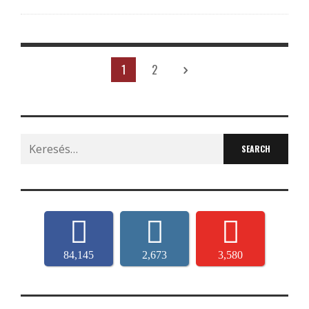
1
2
Search
for:
84,145
2,673
3,580