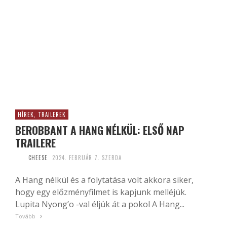
HÍREK, TRAILEREK
BEROBBANT A HANG NÉLKÜL: ELSŐ NAP
TRAILERE
CHEESE
2024. FEBRUÁR 7. SZERDA
A Hang nélkül és a folytatása volt akkora siker,
hogy egy előzményfilmet is kapjunk melléjük.
Lupita Nyong’o -val éljük át a pokol A Hang...
Tovább