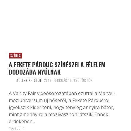
SZÍNES
A FEKETE PÁRDUC SZÍNÉSZEI A FÉLELEM
DOBOZÁBA NYÚLNAK
KÖLLER KRISTÓF
2018. FEBRUÁR 15. CSÜTÖRTÖK
A Vanity Fair videósorozatában ezúttal a Marvel-
moziuniverzum új hőséről, a Fekete Párducról
igyekszik kideríteni, hogy tényleg annyira bátor,
mint amennyire a mozivásznon látszik. Ennek
érdekében...
Tovább