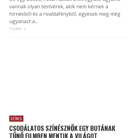
vannak olyan testvérek, akik nem kérnek a
hírnévből és a rivaldafényből, egyesek meg még
ugyanazt a...
Tovább
SZÍNES
CSODÁLATOS SZÍNÉSZNŐK EGY BUTÁNAK
TŰNŐ FILMBEN MENTIK A VILÁGOT