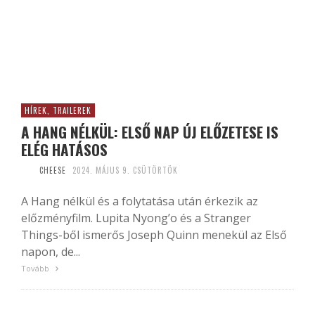
HÍREK, TRAILEREK
A HANG NÉLKÜL: ELSŐ NAP ÚJ ELŐZETESE IS
ELÉG HATÁSOS
CHEESE
2024. MÁJUS 9. CSÜTÖRTÖK
A Hang nélkül és a folytatása után érkezik az
előzményfilm. Lupita Nyong’o és a Stranger
Things-ből ismerős Joseph Quinn menekül az Első
napon, de...
Tovább