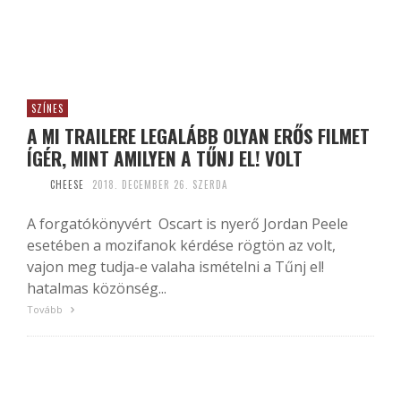
SZÍNES
A MI TRAILERE LEGALÁBB OLYAN ERŐS FILMET
ÍGÉR, MINT AMILYEN A TŰNJ EL! VOLT
CHEESE
2018. DECEMBER 26. SZERDA
A forgatókönyvért Oscart is nyerő Jordan Peele
esetében a mozifanok kérdése rögtön az volt,
vajon meg tudja-e valaha ismételni a Tűnj el!
hatalmas közönség...
Tovább