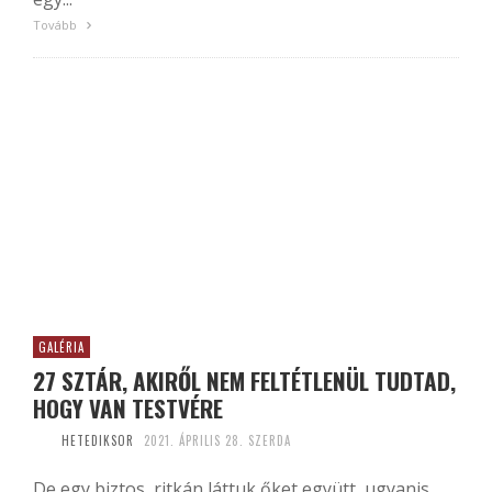
Tovább
GALÉRIA
27 SZTÁR, AKIRŐL NEM FELTÉTLENÜL TUDTAD,
HOGY VAN TESTVÉRE
HETEDIKSOR
2021. ÁPRILIS 28. SZERDA
De egy biztos, ritkán láttuk őket együtt, ugyanis