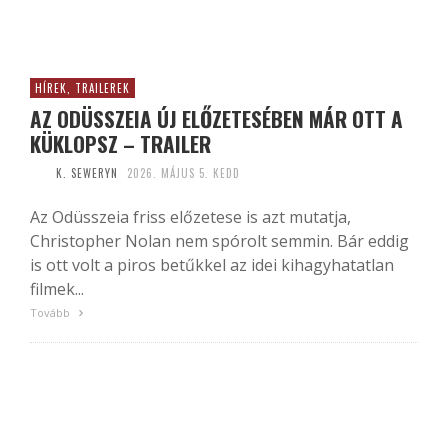
HÍREK, TRAILEREK
AZ ODÜSSZEIA ÚJ ELŐZETESÉBEN MÁR OTT A
KÜKLOPSZ – TRAILER
K. SEWERYN
2026. MÁJUS 5. KEDD
Az Odüsszeia friss előzetese is azt mutatja,
Christopher Nolan nem spórolt semmin. Bár eddig
is ott volt a piros betűkkel az idei kihagyhatatlan
filmek...
Tovább