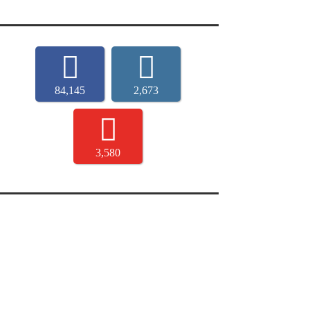
84,145
2,673
3,580