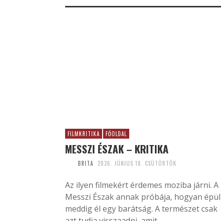
FILMKRITIKA
FŐOLDAL
MESSZI ÉSZAK – KRITIKA
BRITA
2026. JÚNIUS 18. CSÜTÖRTÖK
Az ilyen filmekért érdemes moziba járni. A
Messzi Észak annak próbája, hogyan épül
meddig él egy barátság. A természet csak
azt tudja visszaadni, amit...