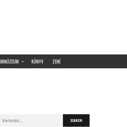
ILMMÚZEUM
KÖNYV
ZENE
Search
for: