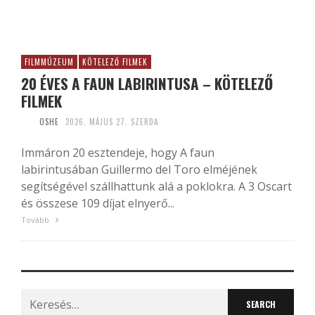
FILMMÚZEUM
KÖTELEZŐ FILMEK
20 ÉVES A FAUN LABIRINTUSA – KÖTELEZŐ
FILMEK
OSHE
2026. MÁJUS 27. SZERDA
Immáron 20 esztendeje, hogy A faun
labirintusában Guillermo del Toro elméjének
segítségével szállhattunk alá a poklokra. A 3 Oscart
és összese 109 díjat elnyerő...
Tovább
Search
for: