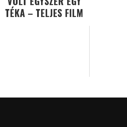
VOLT EGYSZER EGY
TÉKA – TELJES FILM