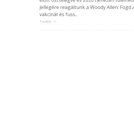
előtt tisztelegve és 2020 nehezen túlélhet
jellegére reagáltunk a Woody Allen: Fogd 
vakcinát és fuss...
Tovább