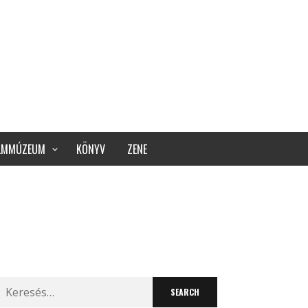
ILMMÚZEUM
KÖNYV
ZENE
Search
for: