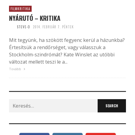
FILMKRITIKA
NYÁRUTÓ – KRITIKA
STEVE-O
2014. FEBRUÁR 7. PÉNTEK
Mit tegyünk, ha szökött fegyenc kerül a házunkba?
Értesítsük a rendőrséget, vagy válasszuk a
Stockholm-szindrómát? Kate Winslet az utóbbi
változat mellett teszi le a...
Tovább
Search
for: