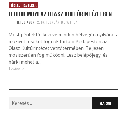
HÍREK, TRAILEREK
FELLINI MOZI AZ OLASZ KULTÚRINTÉZETBEN
HETEDIKSOR
2016. FEBRUÁR 10. SZERDA
Most péntektől kezdve minden hétvégén nyilvános
mozivetítéseket fognak tartani Budapesten az
Olasz Kultúrintézet vetítőtermében. Teljesen
moziszerűen fog működni. Lesz belépőjegy, és
bárki mehet a...
Tovább
Search
for: