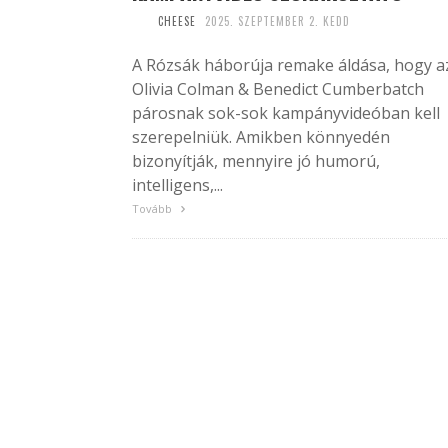
CHEESE
2025. SZEPTEMBER 2. KEDD
A Rózsák háborúja remake áldása, hogy a
Olivia Colman & Benedict Cumberbatch
párosnak sok-sok kampányvideóban kell
szerepelniük. Amikben könnyedén
bizonyítják, mennyire jó humorú,
intelligens,...
Tovább