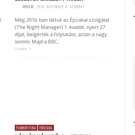
CHEESE
2025. NOVEMBER 8. SZOMBAT
z
Még 2016-ban láttuk az Éjszakai szolgálat
(The Night Manager) 1. évadát, nyert 27
díjat, beígérték a folytatást, aztán a nagy
semmi. Majd a BBC...
Tovább
FILMKRITIKA
FŐOLDAL