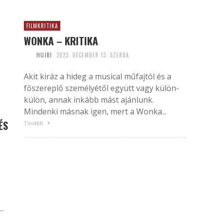
FILMKRITIKA
WONKA – KRITIKA
HUJBI
2023. DECEMBER 13. SZERDA
Akit kiráz a hideg a musical műfajtól és a
főszereplő személyétől együtt vagy külön-
külön, annak inkább mást ajánlunk.
Mindenki másnak igen, mert a Wonka...
ÉS
Tovább
..