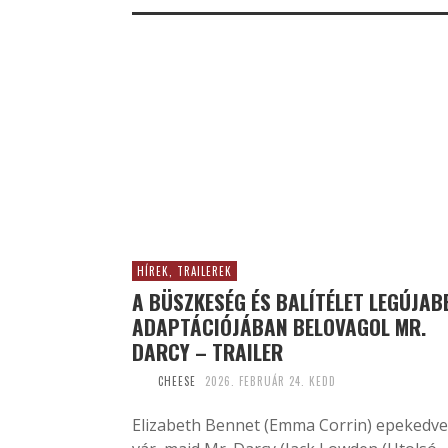
HÍREK, TRAILEREK
A BÜSZKESÉG ÉS BALÍTÉLET LEGÚJAB
ADAPTÁCIÓJÁBAN BELOVAGOL MR.
DARCY – TRAILER
CHEESE
2026. FEBRUÁR 24. KEDD
Elizabeth Bennet (Emma Corrin) epekedve