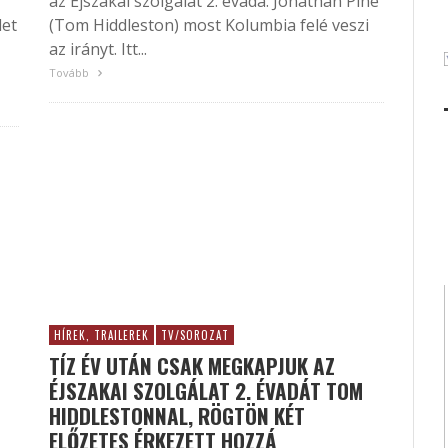
az Éjszakai szolgálat 2. évada. Jonathan Pine
let
(Tom Hiddleston) most Kolumbia felé veszi
az irányt. Itt...
Tovább
HÍREK, TRAILEREK
TV/SOROZAT
TÍZ ÉV UTÁN CSAK MEGKAPJUK AZ
ÉJSZAKAI SZOLGÁLAT 2. ÉVADÁT TOM
HIDDLESTONNAL, RÖGTÖN KÉT
ELŐZETES ÉRKEZETT HOZZÁ