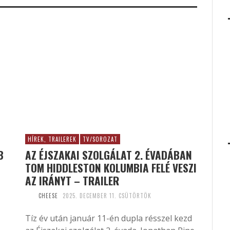
HÍREK, TRAILEREK
TV/SOROZAT
B
AZ ÉJSZAKAI SZOLGÁLAT 2. ÉVADÁBAN
TOM HIDDLESTON KOLUMBIA FELÉ VESZI
AZ IRÁNYT – TRAILER
CHEESE
2025. DECEMBER 11. CSÜTÖRTÖK
Tíz év után január 11-én dupla résszel kezd