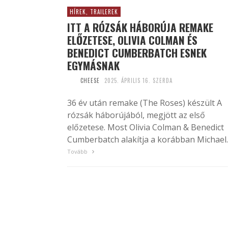
HÍREK, TRAILEREK
ITT A RÓZSÁK HÁBORÚJA REMAKE
ELŐZETESE, OLIVIA COLMAN ÉS
BENEDICT CUMBERBATCH ESNEK
EGYMÁSNAK
CHEESE
2025. ÁPRILIS 16. SZERDA
36 év után remake (The Roses) készült A
rózsák háborújából, megjött az első
előzetese. Most Olivia Colman & Benedict
Cumberbatch alakítja a korábban Michael..
Tovább