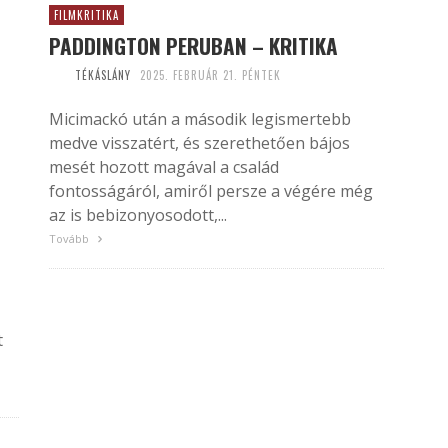
FILMKRITIKA
PADDINGTON PERUBAN – KRITIKA
TÉKÁSLÁNY
2025. FEBRUÁR 21. PÉNTEK
Micimackó után a második legismertebb
medve visszatért, és szerethetően bájos
mesét hozott magával a család
fontosságáról, amiről persze a végére még
az is bebizonyosodott,...
Tovább
t