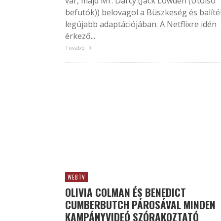
vár, majd Mr. Darcy (Jack Lowden (Utolsó
befutók)) belovagol a Büszkeség és balíté
legújabb adaptációjában. A Netflixre idén
érkező...
Tovább
WEBTV
OLIVIA COLMAN ÉS BENEDICT
CUMBERBUTCH PÁROSÁVAL MINDEN
KAMPÁNYVIDEÓ SZÓRAKOZTATÓ