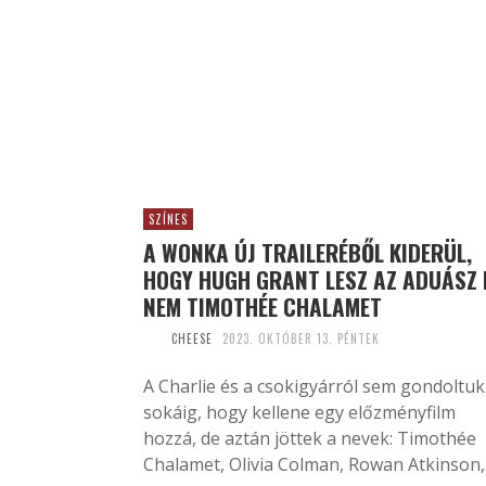
SZÍNES
A WONKA ÚJ TRAILERÉBŐL KIDERÜL,
HOGY HUGH GRANT LESZ AZ ADUÁSZ 
NEM TIMOTHÉE CHALAMET
CHEESE
2023. OKTÓBER 13. PÉNTEK
A Charlie és a csokigyárról sem gondoltuk
sokáig, hogy kellene egy előzményfilm
hozzá, de aztán jöttek a nevek: Timothée
Chalamet, Olivia Colman, Rowan Atkinson,.