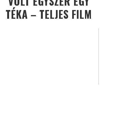
VOLT EGYSZER EGY
TÉKA – TELJES FILM