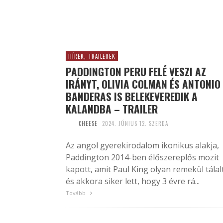
HÍREK, TRAILEREK
PADDINGTON PERU FELÉ VESZI AZ
IRÁNYT, OLIVIA COLMAN ÉS ANTONIO
BANDERAS IS BELEKEVEREDIK A
KALANDBA – TRAILER
CHEESE
2024. JÚNIUS 12. SZERDA
Az angol gyerekirodalom ikonikus alakja,
Paddington 2014-ben élőszereplős mozit
kapott, amit Paul King olyan remekül tálal
és akkora siker lett, hogy 3 évre rá...
Tovább