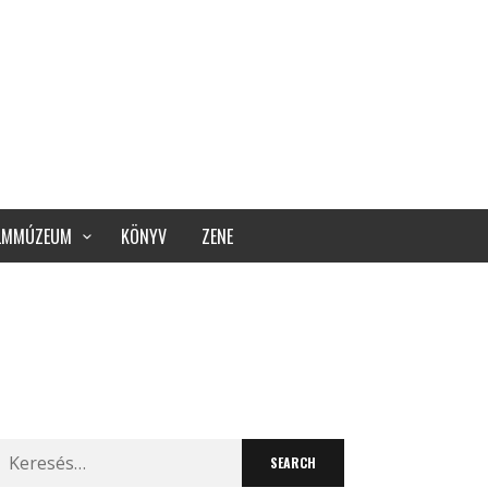
ILMMÚZEUM
KÖNYV
ZENE
Search
for: