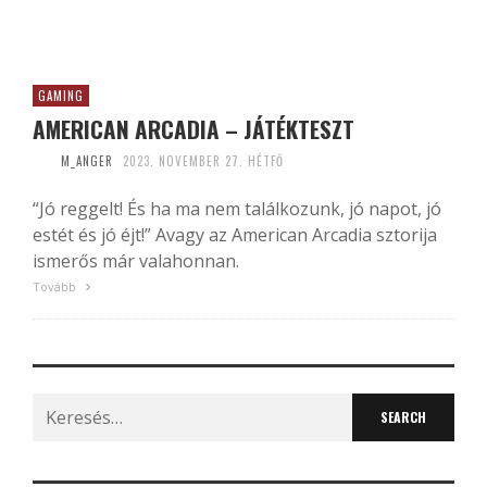
GAMING
AMERICAN ARCADIA – JÁTÉKTESZT
M_ANGER
2023. NOVEMBER 27. HÉTFŐ
“Jó reggelt! És ha ma nem találkozunk, jó napot, jó
estét és jó éjt!” Avagy az American Arcadia sztorija
ismerős már valahonnan.
Tovább
Search
for: