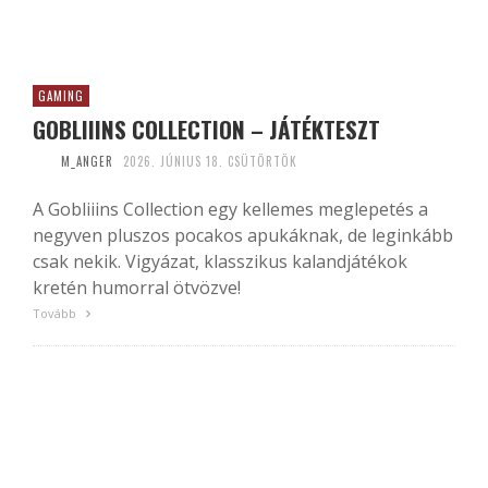
GAMING
GOBLIIINS COLLECTION – JÁTÉKTESZT
M_ANGER
2026. JÚNIUS 18. CSÜTÖRTÖK
A Gobliiins Collection egy kellemes meglepetés a
negyven pluszos pocakos apukáknak, de leginkább
csak nekik. Vigyázat, klasszikus kalandjátékok
kretén humorral ötvözve!
Tovább