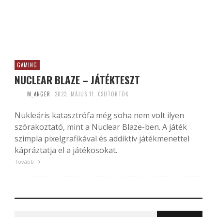
GAMING
NUCLEAR BLAZE – JÁTÉKTESZT
M_ANGER
2023. MÁJUS 11. CSÜTÖRTÖK
Nukleáris katasztrófa még soha nem volt ilyen
szórakoztató, mint a Nuclear Blaze-ben. A játék
szimpla pixelgrafikával és addiktív játékmenettel
kápráztatja el a játékosokat.
Tovább
Search