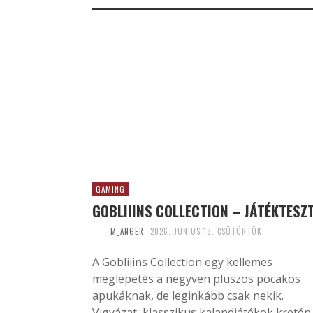
GAMING
GOBLIIINS COLLECTION – JÁTÉKTESZ
M_ANGER
2026. JÚNIUS 18. CSÜTÖRTÖK
A Gobliiins Collection egy kellemes
meglepetés a negyven pluszos pocakos
apukáknak, de leginkább csak nekik.
Vigyázat, klasszikus kalandjátékok kretén