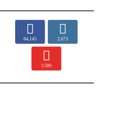
84,145
2,673
3,580