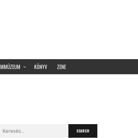
ILMMÚZEUM
KÖNYV
ZENE
Search
for: