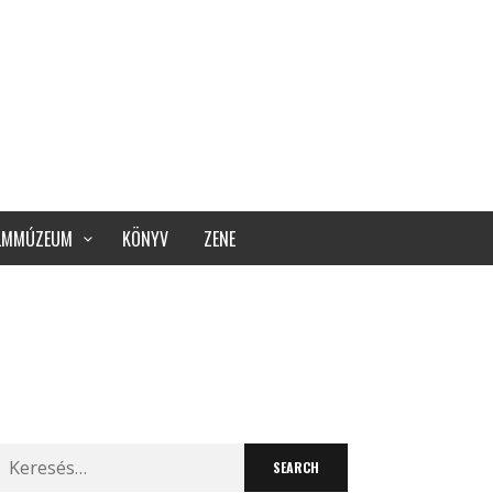
ILMMÚZEUM
KÖNYV
ZENE
Search
for: