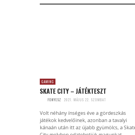
GAMING
SKATE CITY – JÁTÉKTESZT
FONYESZ
2021. MÁJUS 22. SZOMBAT
Volt néhány ínséges éve a gördeszkás
játékok kedvelőinek, azonban a tavalyi
kánaán után itt az újabb gyümölcs, a Skat
City melyben odatehetjük magunkat.