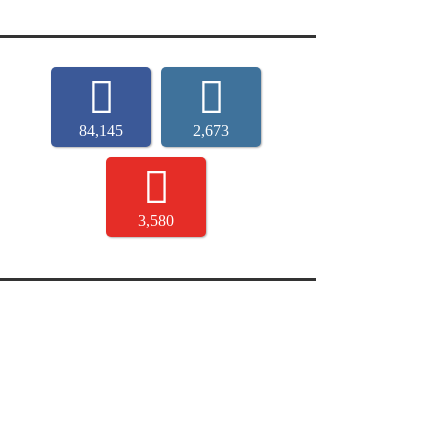
84,145
2,673
3,580