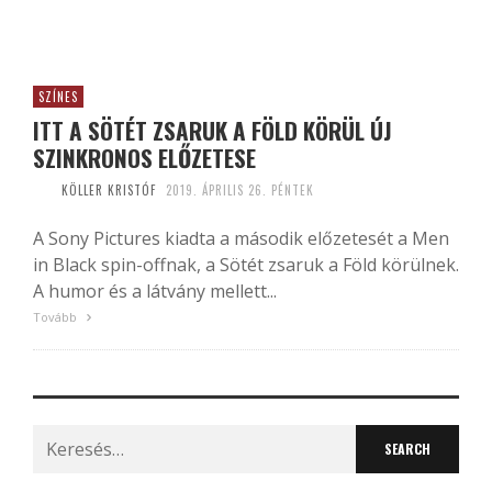
SZÍNES
ITT A SÖTÉT ZSARUK A FÖLD KÖRÜL ÚJ
SZINKRONOS ELŐZETESE
KÖLLER KRISTÓF
2019. ÁPRILIS 26. PÉNTEK
A Sony Pictures kiadta a második előzetesét a Men
in Black spin-offnak, a Sötét zsaruk a Föld körülnek.
A humor és a látvány mellett...
Tovább
Search
for: