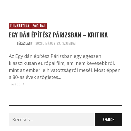
FILMKRITIKA
FŐOLDAL
EGY DÁN ÉPÍTÉSZ PÁRIZSBAN – KRITIKA
TÉKÁSLÁNY
2026. MÁJUS 23. SZOMBAT
Az Egy dán építész Párizsban egy egészen
klasszikusan európai film, ami nem kevesebbről,
mint az emberi elhivatottságról mesél. Most éppen
a 80-as évek szögletes...
Tovább
Search
for: