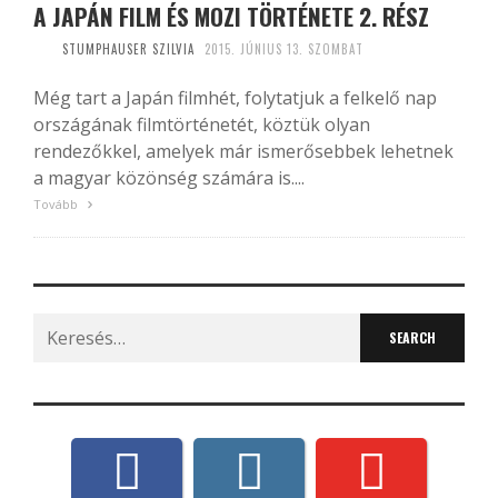
A JAPÁN FILM ÉS MOZI TÖRTÉNETE 2. RÉSZ
STUMPHAUSER SZILVIA
2015. JÚNIUS 13. SZOMBAT
Még tart a Japán filmhét, folytatjuk a felkelő nap
országának filmtörténetét, köztük olyan
rendezőkkel, amelyek már ismerősebbek lehetnek
a magyar közönség számára is....
Tovább
Search
for: