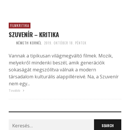
FILMKRITIKA
SZUVENÍR – KRITIKA
NÉMETH KORNÉL
2019. OKTÓBER 18. PÉNTEK
Vannak a tipikusan világmegváltó filmek. Mozik,
melyekről mindenki beszél, amik generációk
sokaságát megszólítva válnak a modern
társadalom kulturális alappilléreivé. Na, a Szuvenír
nem egy...
Tovább
Search
for: