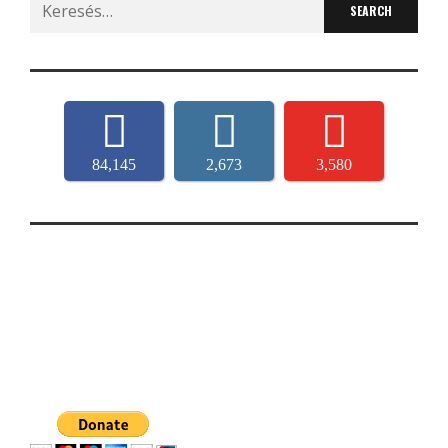
Search
for:
84,145
2,673
3,580