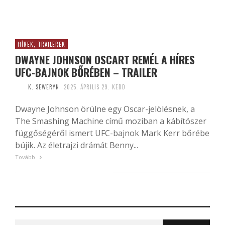
HÍREK, TRAILEREK
DWAYNE JOHNSON OSCART REMÉL A HÍRES
UFC-BAJNOK BŐRÉBEN – TRAILER
K. SEWERYN
2025. ÁPRILIS 29. KEDD
Dwayne Johnson örülne egy Oscar-jelölésnek, a
The Smashing Machine című moziban a kábítószer
függőségéről ismert UFC-bajnok Mark Kerr bőrébe
bújik. Az életrajzi drámát Benny...
Tovább